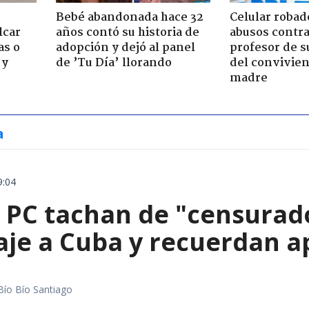
Bebé abandonada hace 32
Celular robad
lcar
años contó su historia de
abusos contra
as o
adopción y dejó al panel
profesor de s
 y
de ’Tu Día’ llorando
del convivien
madre
a
9:04
 PC tachan de "censurado
iaje a Cuba y recuerdan 
Bío Bío Santiago