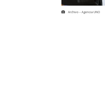
Archivo – Agencia UNO
El viaje de la
debate políti
Servicio Elect
procedimiento
tacharon la a
dictadura de 
En concreto, e
Bárbara Figue
Internacional