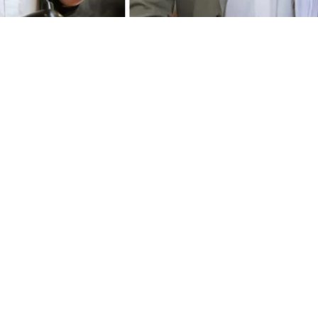
VER RESUMEN
 directiva del Partido Comunista (PC) a Cuba volvió a tensi
co, luego de que la bancada de diputados de la UDI acudi
oral (Servel) para solicitar que se evalúe la apertura de u
 sancionatorio contra la colectividad. Al respecto,
diput
cción como “censuradora” y recordaron a la UDI su respal
Augusto Pinochet
.
l presidente del PC, Lautaro Carmona, y la secretaria gen
roa, se trasladaron a La Habana para participar en el “
I
 Fidel: legado y futuro
“, y en un encuentro internacion