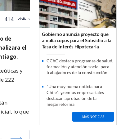
414
visitas
Gobierno anuncia proyecto que
zo de
amplía cupos para el Subsidio a la
Tasa de Interés Hipotecaria
nalizara el
ntiago.
CChC destaca programas de salud,
formación y atención social para
ceúticas y
trabajadores de la construcción
de 222
"Una muy buena noticia para
Chile": gremios empresariales
destacan aprobación de la
stán
megarreforma
icial, lo que
MÁS NOTICIAS
s