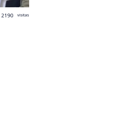
2190
visitas
onar el
era al
n
ados del PC
do a la
eral,
 Coloquio
al de