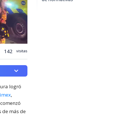
142
visitas
cura logró
nimex
,
o comenzó
os de más de