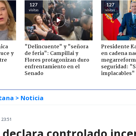
127
127
visitas
visitas
ica
"Delincuente" y "señora
Presidente K
ruce y
de feria": Campillai y
en cadena nac
tre
Flores protagonizan duro
megarreform
enfrentamiento en el
seguridad: "
Senado
implacables"
tana
> Noticia
 23:51
declara controlado ince