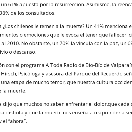
 y un 61% apuesta por la resurrección. Asimismo, la reen
 38% de los consultados.
a ¿Los chilenos le temen a la muerte? Un 41% menciona 
imientos o emociones que le evoca el tener que fallecer, c
al 2010. No obstante, un 70% la vincula con la paz, un 6
ivio o descanso.
ón con el programa A Toda Radio de Bío-Bío de Valparaí
 Hirsch, Psicóloga y asesora del Parque del Recuerdo se
 una etapa de mucho temor, que nuestra cultura occide
 la muerte.
ta dijo que muchos no saben enfrentar el dolor,que cad
ma distinta y que la muerte nos enseña a reaprender a ser 
 y el “ahora”.