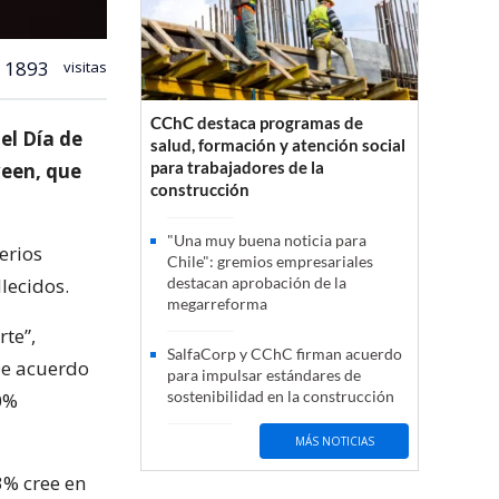
1893
visitas
CChC destaca programas de
el Día de
salud, formación y atención social
para trabajadores de la
ween, que
construcción
"Una muy buena noticia para
erios
Chile": gremios empresariales
lecidos.
destacan aprobación de la
megarreforma
rte”,
SalfaCorp y CChC firman acuerdo
De acuerdo
para impulsar estándares de
sostenibilidad en la construcción
0%
MÁS NOTICIAS
3% cree en