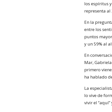
los espíritus
representa al
En la pregunt
entre los sent
puntos mayor 
y un 59% al al
En conversaci
Mar, Gabriela
primero viene
ha hablado de
La especialis
lo vive de for
vivir el “aquí”