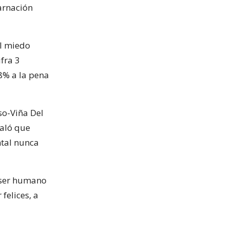
carnación
el miedo
ifra 3
8% a la pena
so-Viña Del
ñaló que
ntal nunca
a ser humano
felices, a