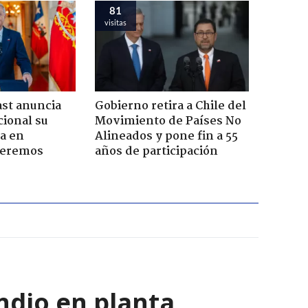
81
visitas
ast anuncia
Gobierno retira a Chile del
ional su
Movimiento de Países No
a en
Alineados y pone fin a 55
Seremos
años de participación
ndio en planta