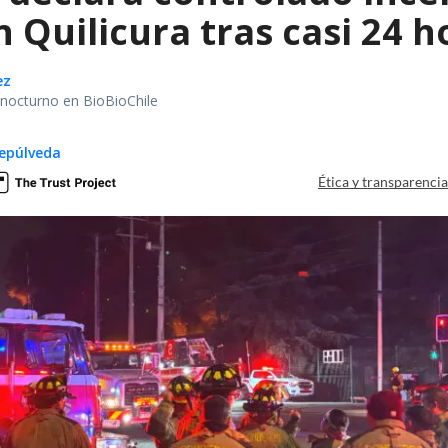
 Quilicura tras casi 24 
ez
r nocturno en BioBioChile
epúlveda
Ética y transparenci