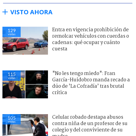
VISTO AHORA
Entra en vigencia prohibición de
129
visitas
remolcar vehículos con cuerdas o
cadenas: qué ocupar y cuánto
cuesta
"No les tengo miedo": Fran
115
visitas
García-Huidobro manda recado a
dúo de ’La Cofradía’ tras brutal
crítica
Celular robado destapa abusos
105
visitas
contra niña de un profesor de su
colegio y del conviviente de su