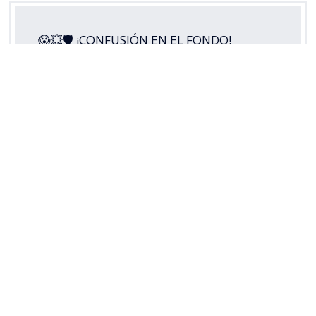
😱💥🛡 ¡CONFUSIÓN EN EL FONDO!
Guillermo Pacheco envió el balón a su
propio arco y puso la apertura de la
cuenta para
#LosCruzados
ante Cobresal,
en este
#MatchdayViernes
por la
#LigaDePrimeraMercadoLibre
2026.
Disfruta lo mejor del fútbol chileno.
Suscríbete a…
pic.twitter.com/5s3di49RoH
— TNT Sports Chile (@TNTSportsCL)
August 8, 2026