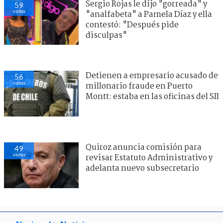
Sergio Rojas le dijo "gorreada" y
59
visitas
"analfabeta" a Pamela Díaz y ella
contestó: "Después pide
disculpas"
Detienen a empresario acusado de
56
visitas
millonario fraude en Puerto
Montt: estaba en las oficinas del SII
Quiroz anuncia comisión para
49
visitas
revisar Estatuto Administrativo y
adelanta nuevo subsecretario