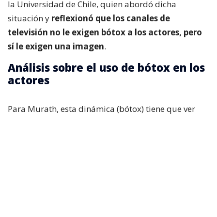
la Universidad de Chile, quien abordó dicha
situación y
reflexionó que los canales de
televisión no le exigen bótox a los actores, pero
sí le exigen una imagen
.
Análisis sobre el uso de bótox en los
actores
Para Murath, esta dinámica (bótox) tiene que ver
con los espacios ganados por los propios artistas y
con las exigencias televisivas que pesan sobre ellos.
“Normalmente se les pide, sobre todo a las actrices,
tener un canon de belleza. Entonces,
cada actriz va
a defender su espacio, y va a utilizar o va a
buscar recursos que le permitan mantenerse
dentro de ese tiempo
. Cuando un médico no sabe