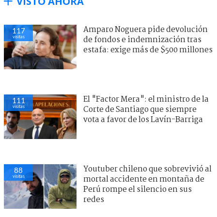
VISTO AHORA
Amparo Noguera pide devolución
117
visitas
de fondos e indemnización tras
estafa: exige más de $500 millones
El "Factor Mera": el ministro de la
111
visitas
Corte de Santiago que siempre
vota a favor de los Lavín-Barriga
Youtuber chileno que sobrevivió al
88
visitas
mortal accidente en montaña de
Perú rompe el silencio en sus
redes