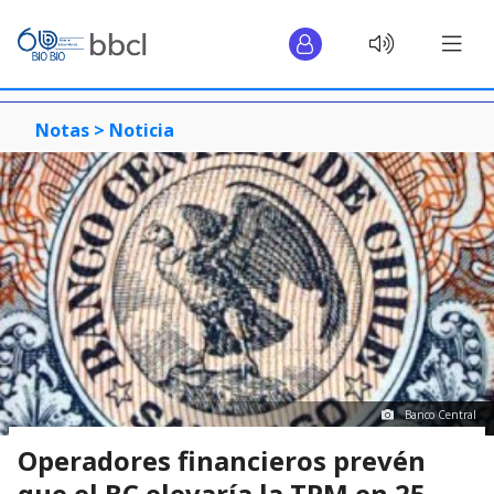
Notas >
Noticia
Banco Central
Operadores financieros prevén
que el BC elevaría la TPM en 25