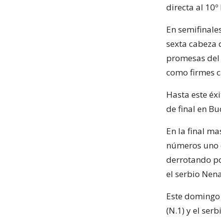
directa al 10º
En semifinale
sexta cabeza d
promesas del 
como firmes c
Hasta este éx
de final en B
En la final m
números uno 
derrotando po
el serbio Nen
Este domingo 
(N.1) y el ser