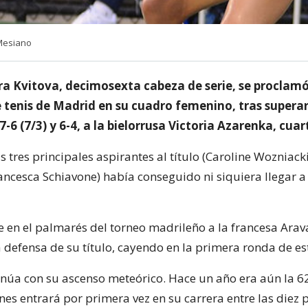
 Mesiano
ra Kvitova, decimosexta cabeza de serie, se procla
e tenis de Madrid en su cuadro femenino, tras superar
-6 (7/3) y 6-4, a la bielorrusa Victoria Azarenka, cuar
 tres principales aspirantes al título (Caroline Wozniacki
ancesca Schiavone) había conseguido ni siquiera llegar a
e en el palmarés del torneo madrileño a la francesa Arav
a defensa de su título, cayendo en la primera ronda de es
inúa con su ascenso meteórico. Hace un año era aún la 62
nes entrará por primera vez en su carrera entre las diez 