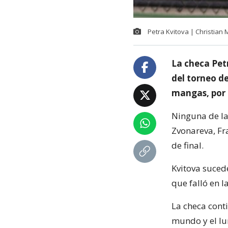
Petra Kvitova | Christian
La checa Pet
del torneo d
mangas, por 7
Ninguna de las
Zvonareva, Fr
de final.
Kvitova suced
que falló en l
La checa cont
mundo y el lu