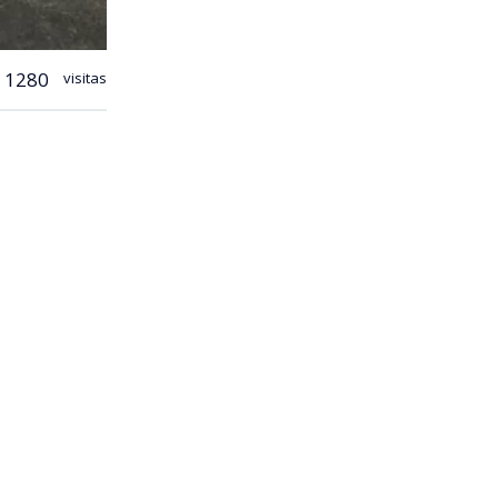
1280
visitas
mó que desde
mio a
 el
bien (…)
ica.
o decirles
 momento,
 el medio