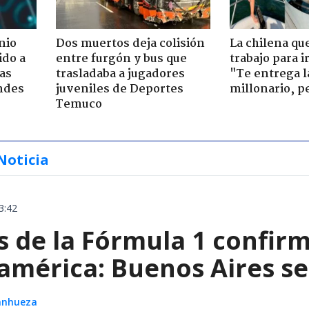
nio
Dos muertos deja colisión
La chilena qu
ido a
entre furgón y bus que
trabajo para i
ras
trasladaba a jugadores
"Te entrega l
ndes
juveniles de Deportes
millonario, p
Temuco
Noticia
3:42
de la Fórmula 1 confirm
américa: Buenos Aires se
Sanhueza