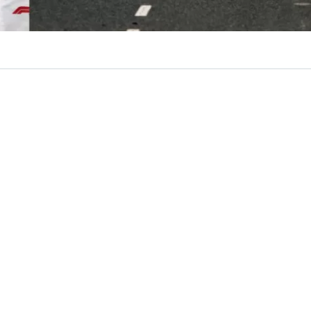
VER RESUMEN
toridad de la
Fórmula 1
,
Stefano Domenicali
, confir
ón existen “conversaciones” para traer un nuevo Gran Pre
onde de inmediato surge Buenos Aires, Argentina, como
ncipal.
es que las negociaciones en África están avanzando muy 
amos manteniendo otras conversaciones en Sudamér
ersaciones en el Lejano Oriente
. Y una cosa que pued
recibido más solicitudes en China y Japón, pero, por el
ener una sola carrera en China”, detalló en diálogo con