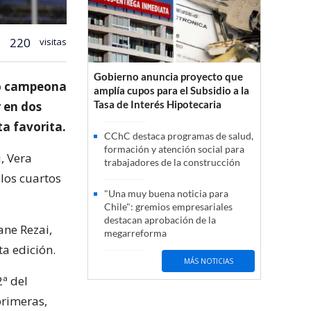
220
visitas
Gobierno anuncia proyecto que
mó campeona
amplía cupos para el Subsidio a la
Tasa de Interés Hipotecaria
 en dos
ta favorita.
CChC destaca programas de salud,
formación y atención social para
, Vera
trabajadores de la construcción
 los cuartos
"Una muy buena noticia para
Chile": gremios empresariales
destacan aprobación de la
ane Rezai,
megarreforma
ta edición.
MÁS NOTICIAS
ª del
primeras,