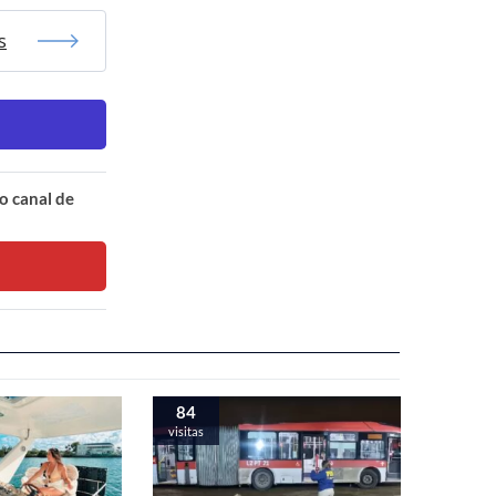
s
o canal de
84
visitas