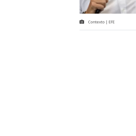
Contexto | EFE
La máxima au
la organizaci
Sudamérica, d
candidato pri
“Puedo decir 
También est
Tenemos conv
es que hemos 
queremos mant