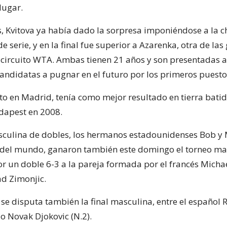
 lugar.
s, Kvitova ya había dado la sorpresa imponiéndose a la ch
e serie, y en la final fue superior a Azarenka, otra de la
circuito WTA. Ambas tienen 21 años y son presentadas
andidatas a pugnar en el futuro por los primeros puesto
ito en Madrid, tenía como mejor resultado en tierra bati
udapest en 2008.
asculina de dobles, los hermanos estadounidenses Bob y 
del mundo, ganaron también este domingo el torneo ma
r un doble 6-3 a la pareja formada por el francés Michae
ad Zimonjic.
se disputa también la final masculina, entre el español 
bio Novak Djokovic (N.2).