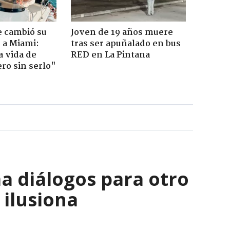
e cambió su
Joven de 19 años muere
r a Miami:
tras ser apuñalado en bus
a vida de
RED en La Pintana
ero sin serlo"
a diálogos para otro
 ilusiona