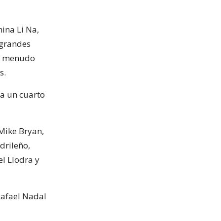
ina Li Na,
s grandes
 a menudo
s.
da un cuarto
Mike Bryan,
drileño,
l Llodra y
Rafael Nadal