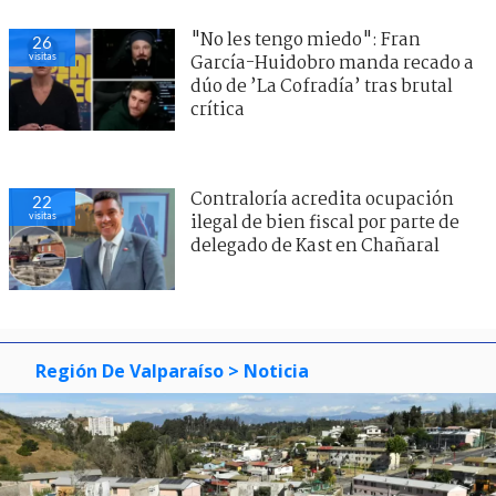
"No les tengo miedo": Fran
26
visitas
García-Huidobro manda recado a
dúo de ’La Cofradía’ tras brutal
crítica
Contraloría acredita ocupación
22
visitas
ilegal de bien fiscal por parte de
delegado de Kast en Chañaral
Región De Valparaíso
> Noticia