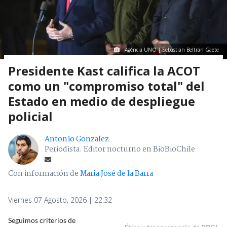
Agencia UNO | Sebastián Beltrán Gaete
Presidente Kast califica la ACOT
como un "compromiso total" del
Estado en medio de despliegue
policial
Antonio Gonzalez
Periodista. Editor nocturno en BioBioChile
Con información de
María José de la Barra
Viernes 07 Agosto, 2026 | 22:32
Seguimos criterios de