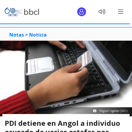
Notas >
Noticia
Miguel Ugalde (SXC)
PDI detiene en Angol a individuo
acusado de varias estafas por