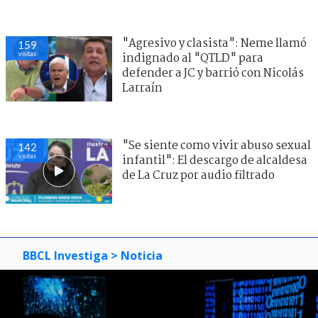
"Agresivo y clasista": Neme llamó
159
visitas
indignado al "QTLD" para
defender a JC y barrió con Nicolás
Larraín
"Se siente como vivir abuso sexual
142
visitas
infantil": El descargo de alcaldesa
de La Cruz por audio filtrado
BBCL Investiga
> Noticia