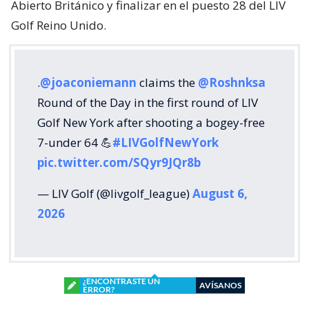
Abierto Británico y finalizar en el puesto 28 del LIV
Golf Reino Unido.
.
@joaconiemann
claims the
@Roshnksa
Round of the Day in the first round of LIV
Golf New York after shooting a bogey-free
7-under 64 💪
#LIVGolfNewYork
pic.twitter.com/SQyr9JQr8b
— LIV Golf (@livgolf_league)
August 6,
2026
¿ENCONTRASTE UN
AVÍSANOS
ERROR?