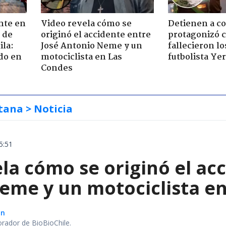
nte en
Video revela cómo se
Detienen a c
 de
originó el accidente entre
protagonizó 
ila:
José Antonio Neme y un
fallecieron l
do en
motociclista en Las
futbolista Ye
Condes
tana
> Noticia
5:51
la cómo se originó el ac
eme y un motociclista e
ón
orador de BioBioChile.