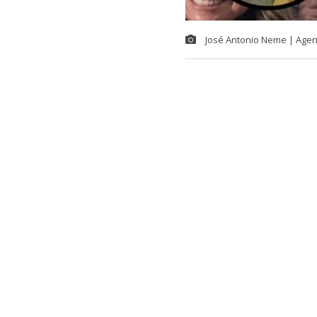
José Antonio Neme | Age
Un video de u
cómo se origin
Neme y un mot
Lo anterior, 
dirección al s
Los Militares,
https://www.bi
metropolitan
espera-de-cit