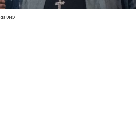
ncia UNO
VER RESUMEN
na cámara de seguridad a la que tuvo acceso T13, muest
ó el accidente de tránsito que involucró al periodista Jo
ociclista en la comuna de Las Condes, en la región Metr
mientras el rostro de Mega se desplazaba por Alonso de 
ur, mientras que el conductor de la motocicleta lo hacía 
 de oriente a poniente.
obiochile.cl/noticias/nacional/region-
a/2026/08/08/periodista-jose-antonio-neme-queda-aper
acion-tras-accidente-en.shtml