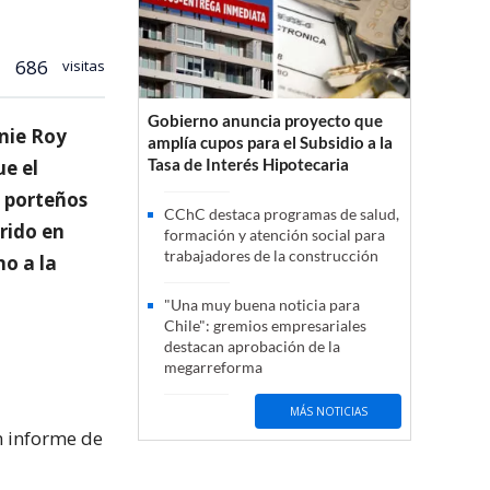
686
visitas
Gobierno anuncia proyecto que
nie Roy
amplía cupos para el Subsidio a la
Tasa de Interés Hipotecaria
ue el
s porteños
CChC destaca programas de salud,
rido en
formación y atención social para
trabajadores de la construcción
no a la
"Una muy buena noticia para
Chile": gremios empresariales
destacan aprobación de la
megarreforma
MÁS NOTICIAS
n informe de