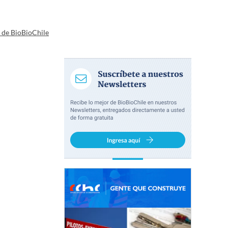
a de BioBioChile