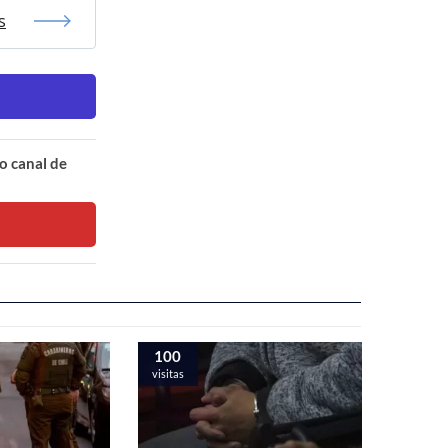
s
o canal de
100
visitas