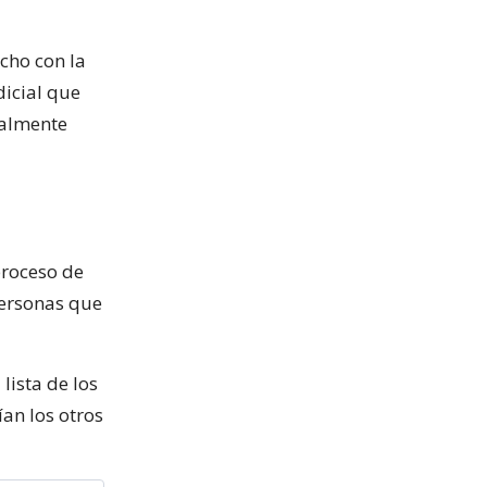
echo con la
dicial que
talmente
proceso de
 personas que
lista de los
an los otros