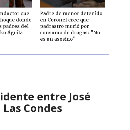
onductor que
Padre de menor detenido
choque donde
en Coronel cree que
os padres del
padrastro murió por
rko Águila
consumo de drogas: "No
es un asesino"
cidente entre José
n Las Condes