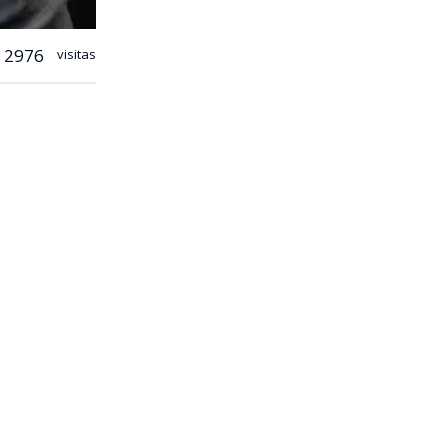
2976
visitas
ra en parte
sé Antonio
opolitana.
Córdova en
desde calle
cibido-a-