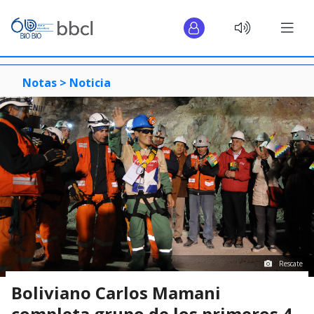
Notas >
Noticia
Rescate
Boliviano Carlos Mamani
completa grupo de los primeros 4