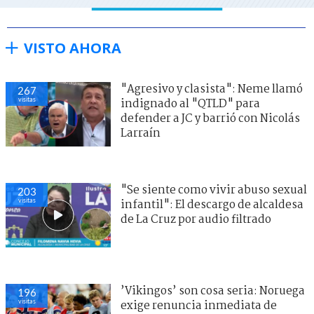
VISTO AHORA
"Agresivo y clasista": Neme llamó
267
visitas
indignado al "QTLD" para
defender a JC y barrió con Nicolás
Larraín
"Se siente como vivir abuso sexual
203
visitas
infantil": El descargo de alcaldesa
de La Cruz por audio filtrado
’Vikingos’ son cosa seria: Noruega
196
visitas
exige renuncia inmediata de