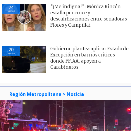
"¡Me indigna!": Mónica Rincón
24
visitas
estalla por cruce y
descalificaciones entre senadoras
Flores y Campillai
Gobierno plantea aplicar Estado de
20
visitas
Excepción en barrios críticos
donde FF.AA. apoyen a
Carabineros
Región Metropolitana
> Noticia