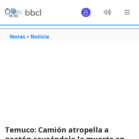
Notas >
Noticia
Temuco: Camión atropella a
peatón causándole la muerte en