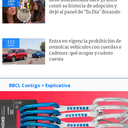
Bebé abandonada hace 32 años
166
visitas
contó su historia de adopción y
dejó al panel de ’Tu Día’ llorando
Entra en vigencia prohibición de
152
visitas
remolcar vehículos con cuerdas o
cadenas: qué ocupar y cuánto
cuesta
BBCL Contigo
> Explicativa