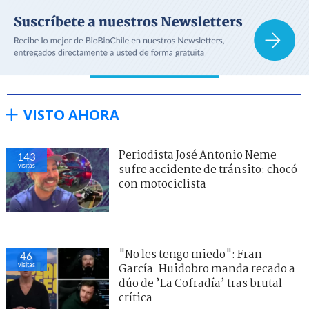
VISTO AHORA
Periodista José Antonio Neme
143
visitas
sufre accidente de tránsito: chocó
con motociclista
"No les tengo miedo": Fran
46
visitas
García-Huidobro manda recado a
dúo de ’La Cofradía’ tras brutal
crítica