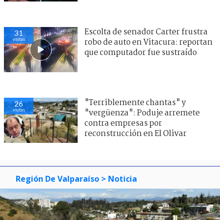
Escolta de senador Carter frustra
31
visitas
robo de auto en Vitacura: reportan
que computador fue sustraído
"Terriblemente chantas" y
26
visitas
"vergüenza": Poduje arremete
contra empresas por
reconstrucción en El Olivar
Región De Valparaíso
> Noticia