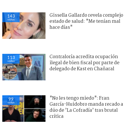
Gissella Gallardo revela complejo
143
visitas
estado de salud: "Me tenían mal
hace días"
Contraloría acredita ocupación
113
visitas
ilegal de bien fiscal por parte de
delegado de Kast en Chañaral
"No les tengo miedo": Fran
99
visitas
García-Huidobro manda recado a
dúo de ’La Cofradía’ tras brutal
crítica