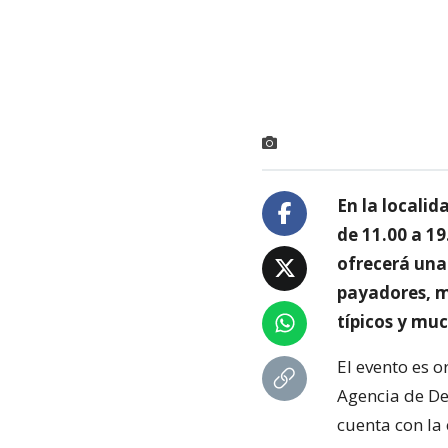
En la localid
de 11.00 a 19
ofrecerá una 
payadores, mú
típicos y mu
El evento es 
Agencia de De
cuenta con la 