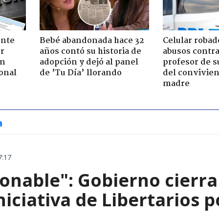
ente
Bebé abandonada hace 32
Celular robad
or
años contó su historia de
abusos contra
ón
adopción y dejó al panel
profesor de s
onal
de ’Tu Día’ llorando
del convivien
madre
a
7:17
onable": Gobierno cierra
niciativa de Libertarios p