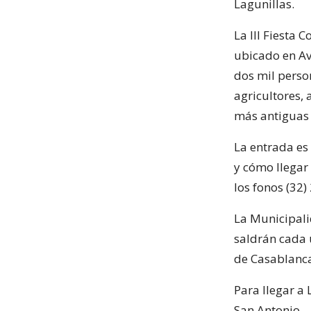
Lagunillas.
La III Fiesta 
ubicado en Av
dos mil perso
agricultores, 
más antiguas
La entrada es
y cómo llegar
los fonos (32
La Municipal
saldrán cada u
de Casablanca
Para llegar a
San Antonio.