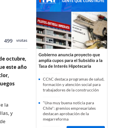
499
visitas
Gobierno anuncia proyecto que
 de octubre,
amplía cupos para el Subsidio a la
Tasa de Interés Hipotecaria
que este año
lor,
CChC destaca programas de salud,
 juegos
formación y atención social para
trabajadores de la construcción
"Una muy buena noticia para
e la
Chile": gremios empresariales
las, y
destacan aprobación de la
megarreforma
 de