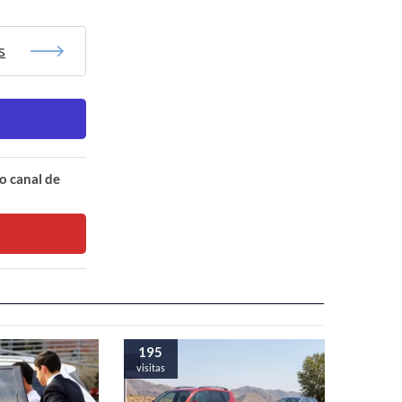
s
o canal de
195
visitas