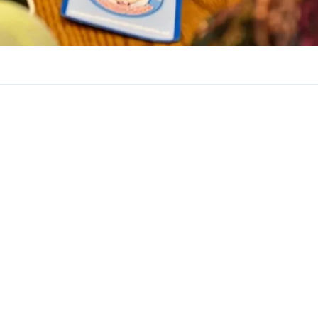
VER RESUMEN
erró definitivamente la puerta al proyecto de ley impuls
 Partido Nacional Libertario (PNL), que buscaba
suspend
 aplicación de la Ley Karin,
al considerar que
no resul
la suspensión de esta normativa.
 fue impulsada por parlamentarios del PNL, junto a un di
licano y un independiente de la bancada de Renovación