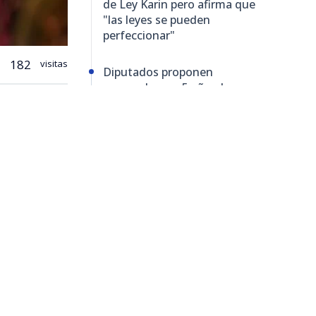
de Ley Karin pero afirma que
"las leyes se pueden
perfeccionar"
182
visitas
Diputados proponen
suspender por 5 años Ley
Karin mientras Gobierno
prepara cambios al
reglamento
ado por
er por
ta
putado del
 Nacional