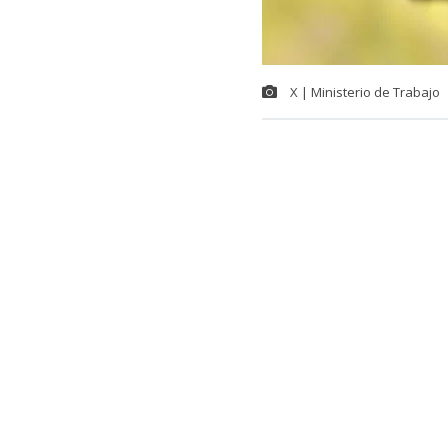
X | Ministerio de Trabajo
El Gobierno c
diputados del
cinco años la
“razonable” 
La iniciativa
Partido Repub
(RN).
Lee también...