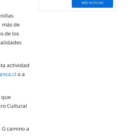
MÁS NOTICIAS
nillas
a más de
o de los
ocalidades
ta actividad
anca.cl
o a
o que
tro Cultural
2 G camino a