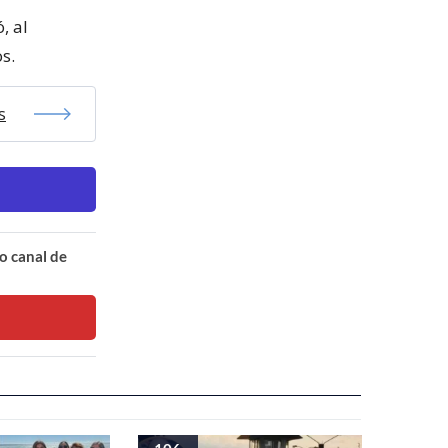
, al
s.
s
o canal de