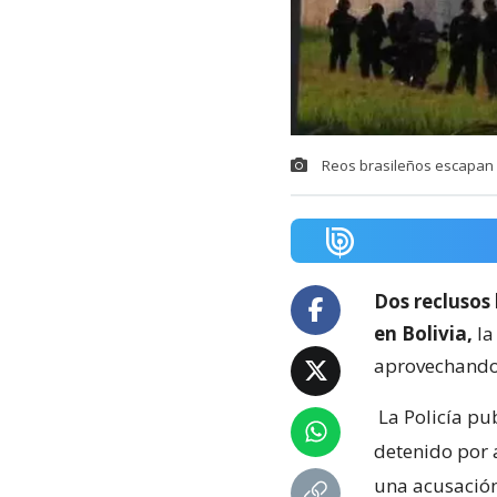
Reos brasileños escapan d
Dos reclusos
en Bolivia,
la
aprovechando 
La Policía pu
detenido por 
una acusación