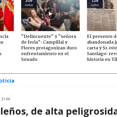
206
128
visitas
visitas
ncia
"Delincuente" y "señora
El presente d
su
de feria": Campillai y
abandonada j
Flores protagonizan duro
carta y $1.00
s
enfrentamiento en el
Santiago: rev
Senado
historia en T
oticia
 21:00
leños, de alta peligrosid