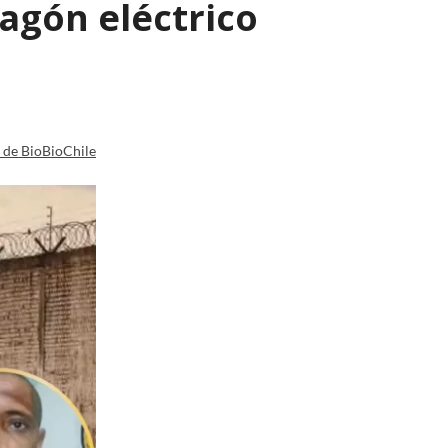
agón eléctrico
a de BioBioChile