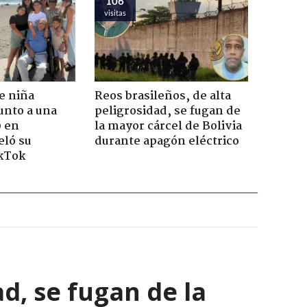
106
visitas
e niña
Reos brasileños, de alta
unto a una
peligrosidad, se fugan de
0 en
la mayor cárcel de Bolivia
eló su
durante apagón eléctrico
ikTok
ad, se fugan de la