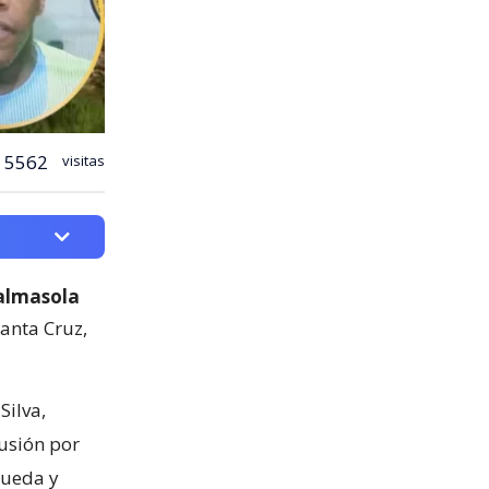
5562
visitas
Palmasola
Santa Cruz,
Silva,
lusión por
queda y