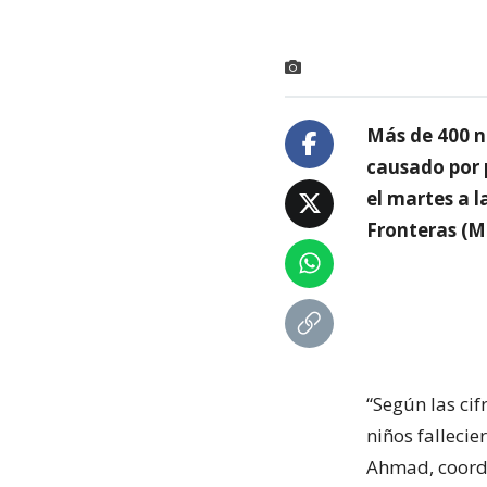
Más de 400 n
causado por p
el martes a 
Fronteras (M
“Según las ci
niños fallecie
Ahmad, coordi