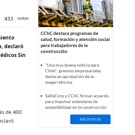
433
visitas
CChC destaca programas de
miento
salud, formación y atención social
para trabajadores de la
a, declaró
construcción
édicos Sin
"Una muy buena noticia para
Chile": gremios empresariales
destacan aprobación de la
megarreforma
SalfaCorp y CChC firman acuerdo
para impulsar estándares de
sostenibilidad en la construcción
ás de 400
eclaró
MÁS NOTICIAS