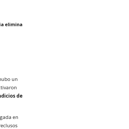
ia elimina
 hubo un
ctivaron
ndicios de
lgada en
reclusos