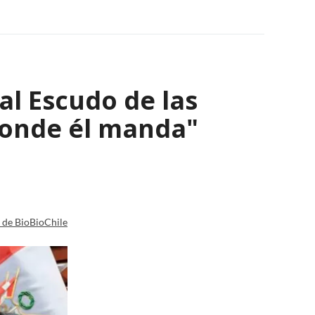
al Escudo de las
donde él manda"
a de BioBioChile