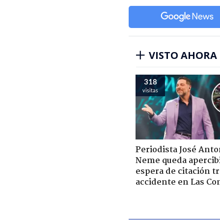
VISTO AHORA
318
visitas
Periodista José Anto
Neme queda apercib
espera de citación t
accidente en Las Co