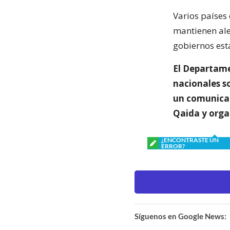
Varios países
mantienen aler
gobiernos est
El Departame
nacionales so
un comunicad
Qaida y orga
¿ENCONTRASTE UN
ERROR?
Síguenos en Google News: