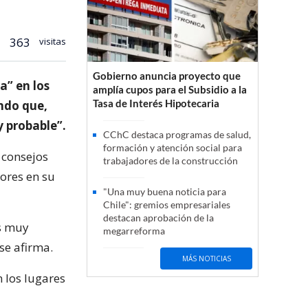
363
visitas
Gobierno anuncia proyecto que
a” en los
amplía cupos para el Subsidio a la
Tasa de Interés Hipotecaria
ando que,
y probable”.
CChC destaca programas de salud,
formación y atención social para
 consejos
trabajadores de la construcción
iores en su
"Una muy buena noticia para
Chile": gremios empresariales
destacan aprobación de la
es muy
megarreforma
se afirma.
MÁS NOTICIAS
 los lugares