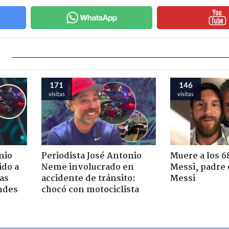
171
146
visitas
visitas
nio
Periodista José Antonio
Muere a los 6
ido a
Neme involucrado en
Messi, padre 
ras
accidente de tránsito:
Messi
ndes
chocó con motociclista