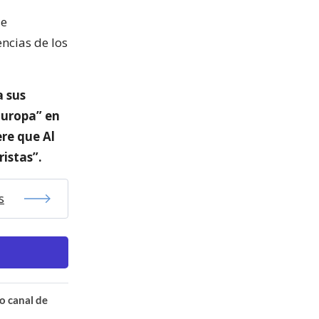
se
encias de los
 sus
Europa” en
re que Al
istas”.
s
o canal de