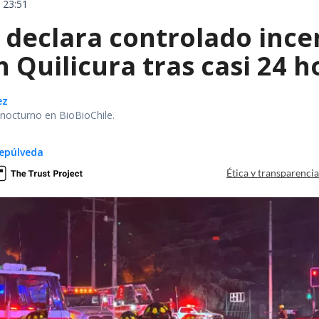
 23:51
declara controlado ince
 Quilicura tras casi 24 
ez
r nocturno en BioBioChile.
epúlveda
Ética y transparenci