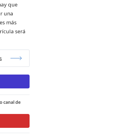
hay que
ar una
nes más
rícula será
s
o canal de