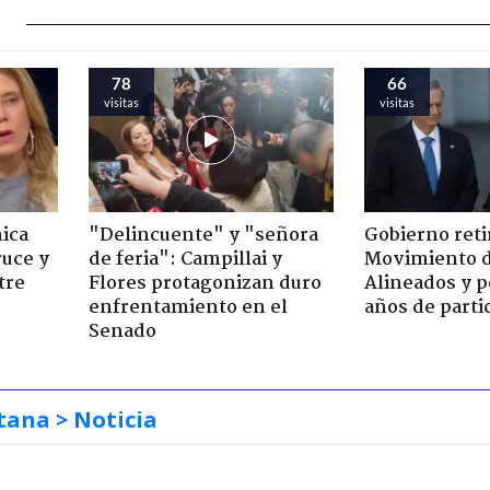
78
66
visitas
visitas
ica
"Delincuente" y "señora
Gobierno retir
ruce y
de feria": Campillai y
Movimiento d
tre
Flores protagonizan duro
Alineados y p
enfrentamiento en el
años de parti
Senado
tana
> Noticia