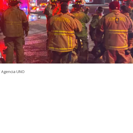
/ Agencia UNO
VER RESUMEN
24 horas desde su inicio, el Cuerpo de Bomberos de Quili
igantesco incendio declarado en la empresa química Pa
 comuna de Quilicura, Región Metropolitana. El siniestr