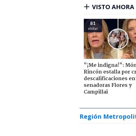
VISTO AHORA
81
visitas
"¡Me indigna!": Món
Rincón estalla por c
descalificaciones en
senadoras Flores y
Campillai
Región Metropoli