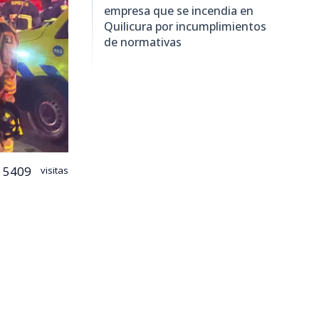
empresa que se incendia en
Quilicura por incumplimientos
de normativas
5409
visitas
cura logró
nimex
,
o comenzó