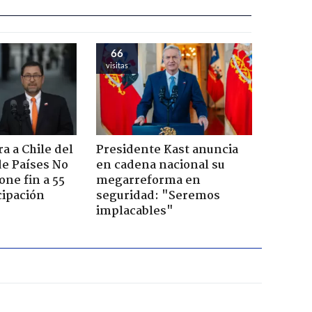
66
visitas
a a Chile del
Presidente Kast anuncia
e Países No
en cadena nacional su
one fin a 55
megarreforma en
cipación
seguridad: "Seremos
implacables"