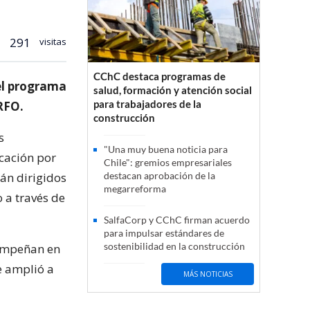
291
visitas
CChC destaca programas de
el programa
salud, formación y atención social
para trabajadores de la
RFO.
construcción
s
"Una muy buena noticia para
cación por
Chile": gremios empresariales
án dirigidos
destacan aprobación de la
megarreforma
o a través de
SalfaCorp y CChC firman acuerdo
para impulsar estándares de
sostenibilidad en la construcción
sempeñan en
e amplió a
MÁS NOTICIAS