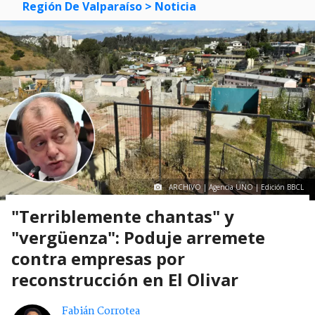
Región De Valparaíso
> Noticia
ARCHIVO | Agencia UNO | Edición BBCL
"Terriblemente chantas" y
"vergüenza": Poduje arremete
contra empresas por
reconstrucción en El Olivar
Fabián Corrotea