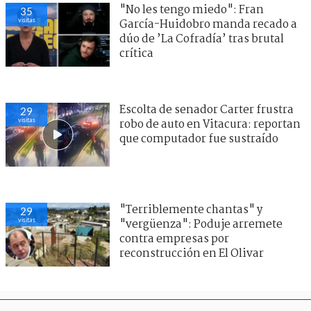
"No les tengo miedo": Fran
35
visitas
García-Huidobro manda recado a
dúo de ’La Cofradía’ tras brutal
crítica
Escolta de senador Carter frustra
29
visitas
robo de auto en Vitacura: reportan
que computador fue sustraído
"Terriblemente chantas" y
29
visitas
"vergüenza": Poduje arremete
contra empresas por
reconstrucción en El Olivar