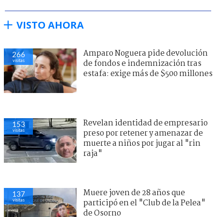
VISTO AHORA
Amparo Noguera pide devolución
266
visitas
de fondos e indemnización tras
estafa: exige más de $500 millones
Revelan identidad de empresario
153
visitas
preso por retener y amenazar de
muerte a niños por jugar al "rin
raja"
Muere joven de 28 años que
137
visitas
participó en el "Club de la Pelea"
de Osorno