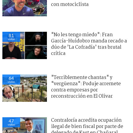
con motociclista
"No les tengo miedo": Fran
81
visitas
García-Huidobro manda recado a
dúo de ’La Cofradía’ tras brutal
crítica
"Terriblemente chantas" y
64
visitas
"vergüenza": Poduje arremete
contra empresas por
reconstrucción en El Olivar
Contraloría acredita ocupación
47
visitas
ilegal de bien fiscal por parte de
delegado de Kast en Chañaral