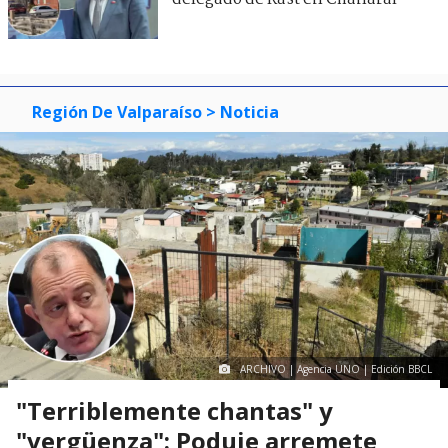
Región De Valparaíso
> Noticia
ARCHIVO | Agencia UNO | Edición BBCL
"Terriblemente chantas" y
"vergüenza": Poduje arremete