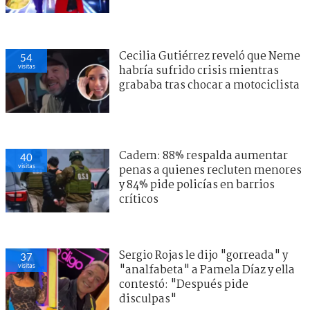
Cecilia Gutiérrez reveló que Neme
54
visitas
habría sufrido crisis mientras
grababa tras chocar a motociclista
Cadem: 88% respalda aumentar
40
visitas
penas a quienes recluten menores
y 84% pide policías en barrios
críticos
Sergio Rojas le dijo "gorreada" y
37
visitas
"analfabeta" a Pamela Díaz y ella
contestó: "Después pide
disculpas"