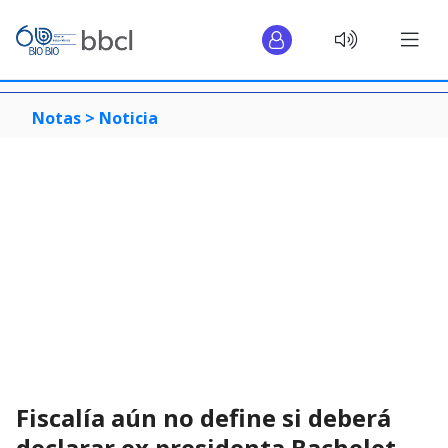
Notas >
Noticia
Fiscalía aún no define si deberá
declarar ex presidenta Bachelet