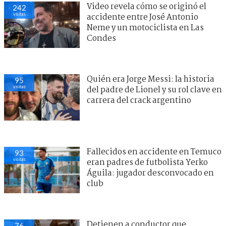
Video revela cómo se originó el
242
visitas
accidente entre José Antonio
Neme y un motociclista en Las
Condes
Quién era Jorge Messi: la historia
95
visitas
del padre de Lionel y su rol clave en
carrera del crack argentino
Fallecidos en accidente en Temuco
93
visitas
eran padres de futbolista Yerko
Águila: jugador desconvocado en
club
Detienen a conductor que
76