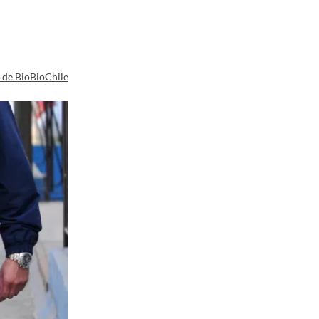
a de BioBioChile