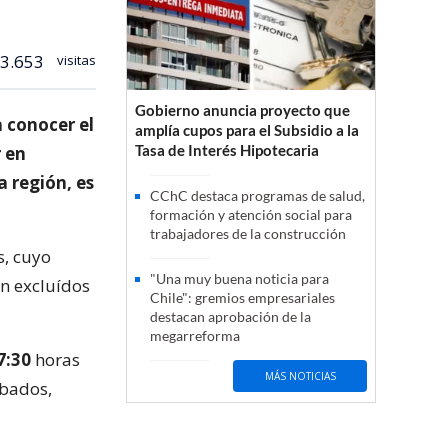
3.653
visitas
Gobierno anuncia proyecto que
 conocer el
amplía cupos para el Subsidio a la
Tasa de Interés Hipotecaria
r en
 región, es
CChC destaca programas de salud,
formación y atención social para
trabajadores de la construcción
s, cuyo
"Una muy buena noticia para
án excluídos
Chile": gremios empresariales
destacan aprobación de la
megarreforma
7:30
horas
MÁS NOTICIAS
ábados,