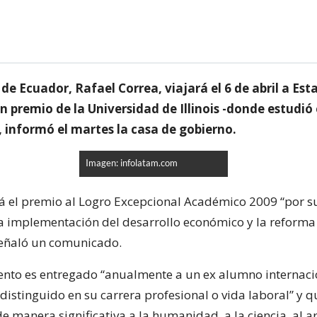
 de Ecuador, Rafael Correa, viajará el 6 de abril a Es
un premio de la Universidad de Illinois -donde estudió 
 informó el martes la casa de gobierno.
Imagen: infolatam.com
rá el premio al Logro Excepcional Académico 2009 “por su
la implementación del desarrollo económico y la reforma 
señaló un comunicado.
ento es entregado “anualmente a un ex alumno internaci
istinguido en su carrera profesional o vida laboral” y 
e manera significativa a la humanidad, a la ciencia, al art