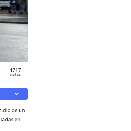
4717
visitas
cidio de un
aladas en