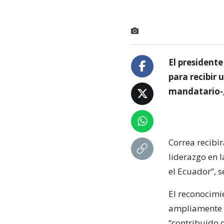
El presidente
para recibir 
mandatario-,
Correa recibi
liderazgo en 
el Ecuador”, 
El reconocimi
ampliamente d
“contribuido d