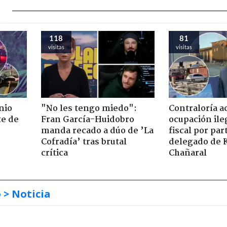
118
81
visitas
visitas
nio
"No les tengo miedo":
Contraloría a
te de
Fran García-Huidobro
ocupación ile
manda recado a dúo de ’La
fiscal por par
Cofradía’ tras brutal
delegado de 
crítica
Chañaral
o
> Noticia