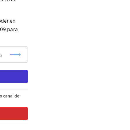
oder en
009 para
s
o canal de