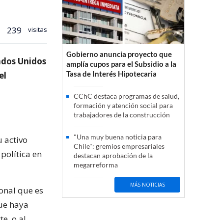
239
visitas
Gobierno anuncia proyecto que
tados Unidos
amplía cupos para el Subsidio a la
Tasa de Interés Hipotecaria
el
CChC destaca programas de salud,
formación y atención social para
trabajadores de la construcción
"Una muy buena noticia para
 activo
Chile": gremios empresariales
política en
destacan aprobación de la
megarreforma
MÁS NOTICIAS
onal que es
que haya
e, o al