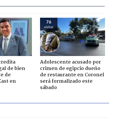
76
visitas
credita
Adolescente acusado por
gal de bien
crimen de egipcio dueño
te de
de restaurante en Coronel
Kast en
será formalizado este
sábado