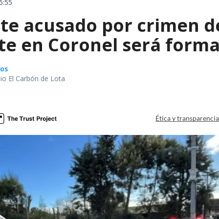
5:55
te acusado por crimen d
te en Coronel será forma
gos
io El Carbón de Lota
a
Ética y transparenci