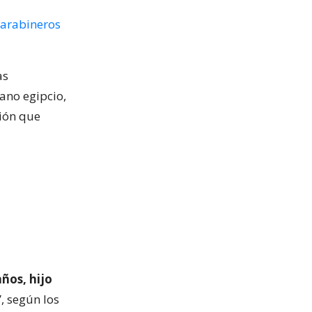
arabineros
as
ano egipcio,
sión que
ños, hijo
, según los