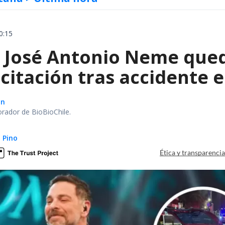
0:15
a José Antonio Neme qued
citación tras accidente 
ón
orador de BioBioChile.
 Pino
Ética y transparenci