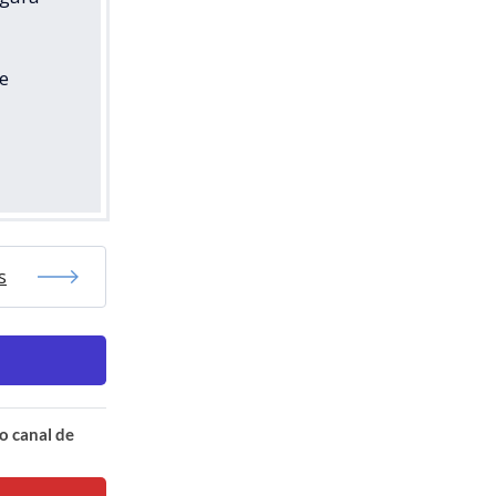
e
s
o canal de