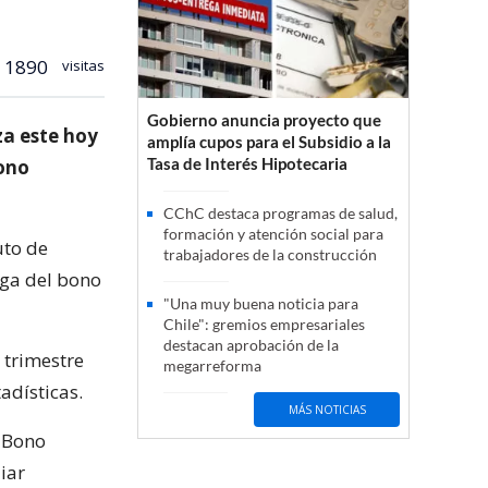
1890
visitas
Gobierno anuncia proyecto que
za este hoy
amplía cupos para el Subsidio a la
Tasa de Interés Hipotecaria
bono
CChC destaca programas de salud,
formación y atención social para
uto de
trabajadores de la construcción
ega del bono
"Una muy buena noticia para
Chile": gremios empresariales
destacan aprobación de la
 trimestre
megarreforma
adísticas.
MÁS NOTICIAS
l Bono
iar