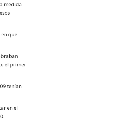
una medida
resos
a en que
cobraban
e el primer
009 tenían
ar en el
0.