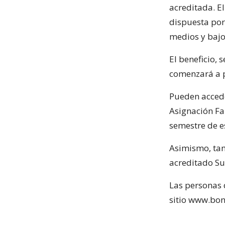
acreditada. E
dispuesta por
medios y bajos
El beneficio, 
comenzará a p
Pueden accede
Asignación Fa
semestre de e
Asimismo, tam
acreditado Sub
Las personas 
sitio www.bon