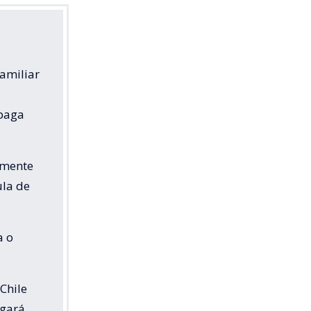
Familiar
 paga
amente
ula de
a o
 Chile
agará