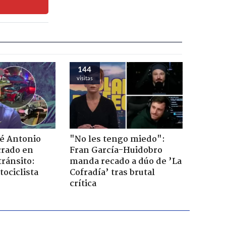
144
visitas
sé Antonio
"No les tengo miedo":
rado en
Fran García-Huidobro
tránsito:
manda recado a dúo de ’La
ociclista
Cofradía’ tras brutal
crítica