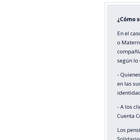
¿Cómo s
En el cas
o Matern
compañía
según lo 
- Quiene
en las s
identida
- A los c
Cuenta Co
Los pensi
Solidario