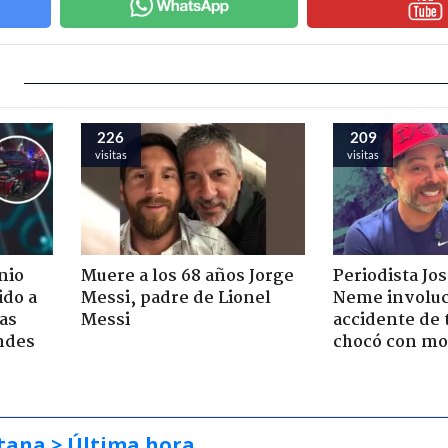
226
209
visitas
visitas
nio
Muere a los 68 años Jorge
Periodista Jo
ido a
Messi, padre de Lionel
Neme involuc
ras
Messi
accidente de 
ndes
chocó con mot
tana
> Última hora