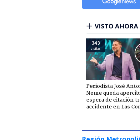
VISTO AHORA
343
visitas
Periodista José Anto
Neme queda apercib
espera de citación t
accidente en Las Co
Región Metropoli