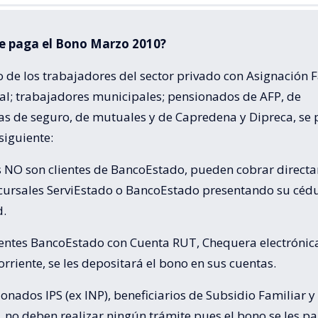
e paga el Bono Marzo 2010?
o de los trabajadores del sector privado con Asignación 
al; trabajadores municipales; pensionados de AFP, de
s de seguro, de mutuales y de Capredena y Dipreca, se
siguiente:
s NO son clientes de BancoEstado, pueden cobrar direct
ucursales ServiEstado o BancoEstado presentando su céd
d.
lientes BancoEstado con Cuenta RUT, Chequera electrónic
rriente, se les depositará el bono en sus cuentas.
onados IPS (ex INP), beneficiarios de Subsidio Familiar y
, no deben realizar ningún trámite pues el bono se les p