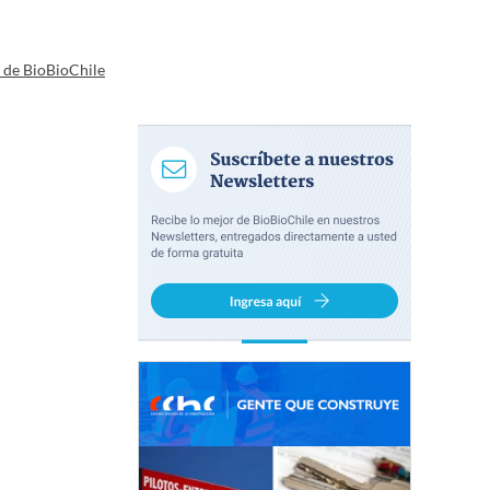
a de BioBioChile