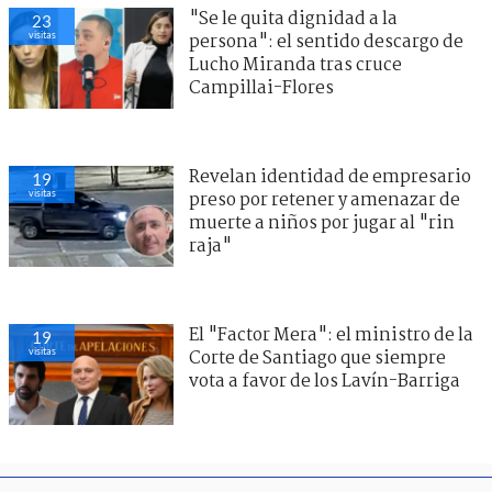
"Se le quita dignidad a la
23
visitas
persona": el sentido descargo de
Lucho Miranda tras cruce
Campillai-Flores
Revelan identidad de empresario
19
visitas
preso por retener y amenazar de
muerte a niños por jugar al "rin
raja"
El "Factor Mera": el ministro de la
19
visitas
Corte de Santiago que siempre
vota a favor de los Lavín-Barriga