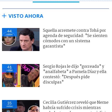
VISTO AHORA
Squella arremete contra Tohá por
44
visitas
agenda de seguridad: "Se sienten
cómodos con un sistema
garantista"
Sergio Rojas le dijo "gorreada" y
41
visitas
"analfabeta" a Pamela Díaz y ella
contestó: "Después pide
disculpas"
Cecilia Gutiérrez reveló que Neme
35
visitas
habría sufrido crisis mientras