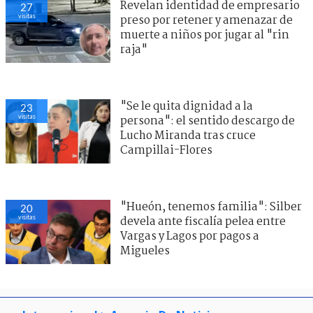
Revelan identidad de empresario
27
visitas
preso por retener y amenazar de
muerte a niños por jugar al "rin
raja"
"Se le quita dignidad a la
23
visitas
persona": el sentido descargo de
Lucho Miranda tras cruce
Campillai-Flores
"Hueón, tenemos familia": Silber
20
visitas
devela ante fiscalía pelea entre
Vargas y Lagos por pagos a
Migueles