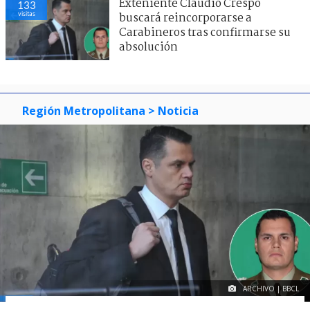
Exteniente Claudio Crespo
133
visitas
buscará reincorporarse a
Carabineros tras confirmarse su
absolución
Región Metropolitana
> Noticia
ARCHIVO | BBCL