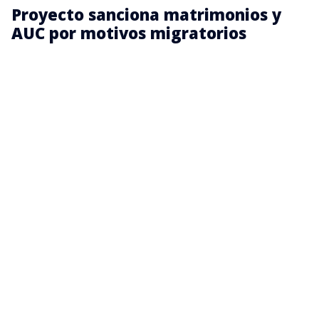
Proyecto sanciona matrimonios y
AUC por motivos migratorios
Basándose en el modelo francés, el recién ingresado
proyecto de ley
busca sancionar tanto a quienes
celebren el matrimonio o AUC
con el propósito de
eludir la legislación migratoria
y obtener
indebidamente beneficios de dicha índole, como a
quienes participen en la intermediación,
organización, promoción o facilitación de dichos
vínculos con ánimo de lucro.
Lo anterior, ya que de acuerdo con la iniciativa
presentada por los senadores, el incremento de este
fenómeno no obedecería únicamente a la buena
voluntad de quienes buscan ayudar a personas