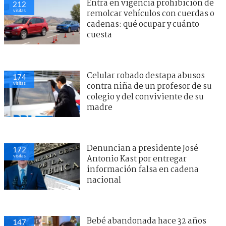
Entra en vigencia prohibición de
212
visitas
remolcar vehículos con cuerdas o
cadenas: qué ocupar y cuánto
cuesta
Celular robado destapa abusos
174
visitas
contra niña de un profesor de su
colegio y del conviviente de su
madre
Denuncian a presidente José
172
visitas
Antonio Kast por entregar
información falsa en cadena
nacional
Bebé abandonada hace 32 años
147