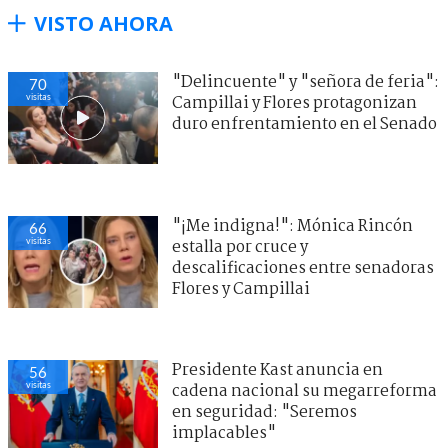
VISTO AHORA
"Delincuente" y "señora de feria":
70
visitas
Campillai y Flores protagonizan
duro enfrentamiento en el Senado
"¡Me indigna!": Mónica Rincón
66
visitas
estalla por cruce y
descalificaciones entre senadoras
Flores y Campillai
Presidente Kast anuncia en
56
visitas
cadena nacional su megarreforma
en seguridad: "Seremos
implacables"