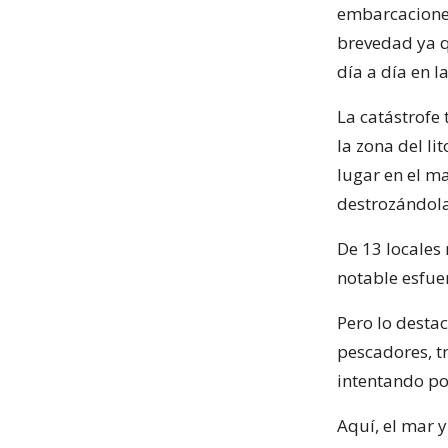
embarcaciones
brevedad ya q
día a día en l
La catástrofe
la zona del li
lugar en el m
destrozándola
De 13 locales
notable esfu
Pero lo desta
pescadores, t
intentando po
Aquí, el mar 