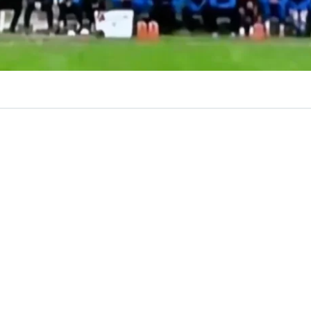
VER RESUMEN
ituación se vivió este sábado en la
Segunda División del
 cual generó un accidente automovilístico a las afueras 
ntevideo.
e enfrentaban
Uruguay Montevideo vs Paysandú
y a lo
ego, el jugador
Richard Núñez
despejó una pelota divid
 saliendo del pequeño estadio ubicado sobre los acceso