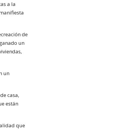
as a la
manifiesta
ecreación de
a ganado un
viviendas,
en un
 de casa,
ue están
ealidad que