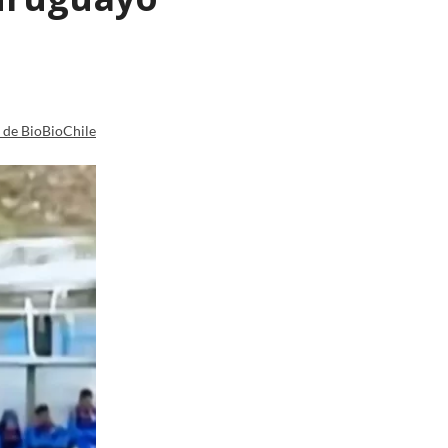
a de BioBioChile