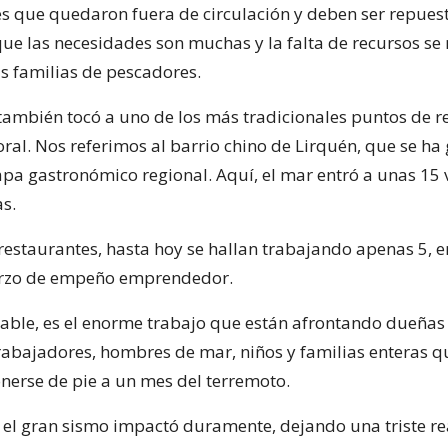
 que quedaron fuera de circulación y deben ser repuest
ue las necesidades son muchas y la falta de recursos se 
as familias de pescadores.
 también tocó a uno de los más tradicionales puntos de r
toral. Nos referimos al barrio chino de Lirquén, que se h
apa gastronómico regional. Aquí, el mar entró a unas 15 
s.
 restaurantes, hasta hoy se hallan trabajando apenas 5, 
erzo de empeño emprendedor.
cable, es el enorme trabajo que están afrontando dueñas
rabajadores, hombres de mar, niños y familias enteras q
nerse de pie a un mes del terremoto.
y el gran sismo impactó duramente, dejando una triste r