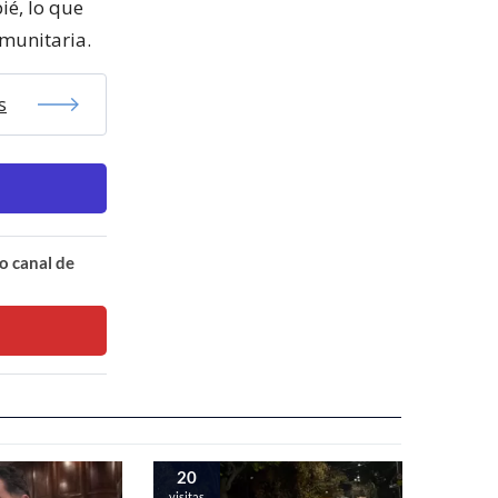
ié, lo que
omunitaria.
s
o canal de
20
visitas