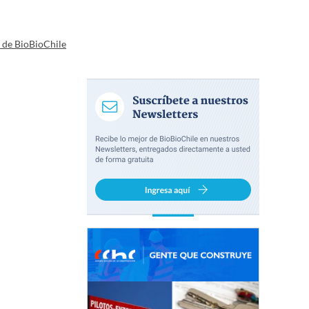
a de BioBioChile