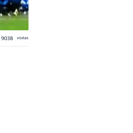
9038
visitas
 fútbol
del Parque
s 23
ida y el
s a