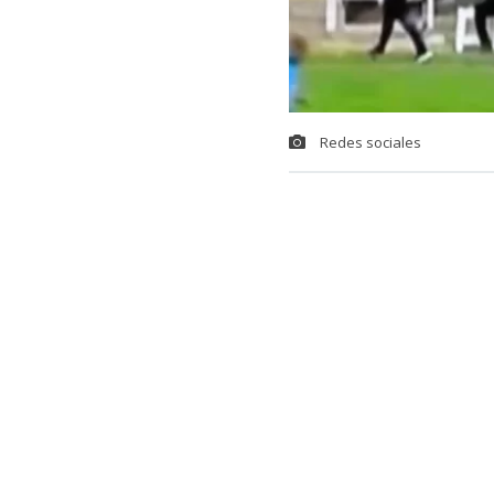
Redes sociales
Una insólita s
uruguayo,
la
ANCAP, en Mo
Resulta que s
minutos de ju
balón terminó
Montevideo.