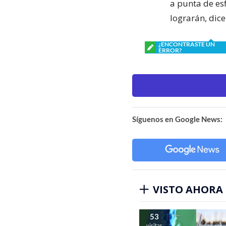
a punta de esf
lograrán, dic
¿ENCONTRASTE UN
ERROR?
Síguenos en Google News:
VISTO AHORA
53
visitas