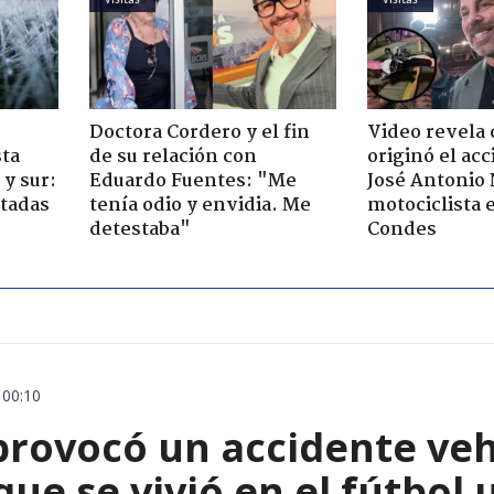
Doctora Cordero y el fin
Video revela
sta
de su relación con
originó el ac
y sur:
Eduardo Fuentes: "Me
José Antonio
ctadas
tenía odio y envidia. Me
motociclista 
detestaba"
Condes
 00:10
rovocó un accidente vehic
que se vivió en el fútbol