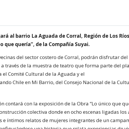
gará al barrio La Aguada de Corral, Región de Los Ríos
co que quería”, de la Compañía Suyai.
vecinas del sector costero de Corral, podrán disfrutar del
l, a través de la muestra de teatro que forma parte del pla
a el Comité Cultural de la Aguada y el
ndo Chile en Mi Barrio, del Consejo Nacional de la Cultu
ón contará con la exposición de la Obra “Lo único que que
onstrucción colectiva donde en ocho escenas ligadas los 
os e íntimos relatos de mujeres integrantes de un campa
configurándose una historia que relata experiencias de vi