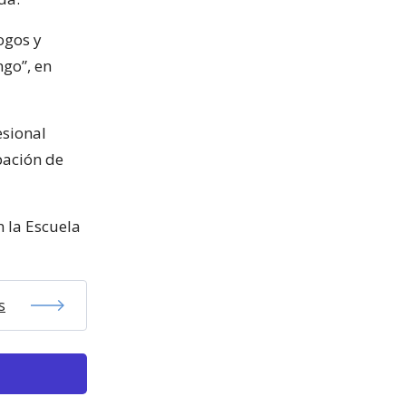
ogos y
ngo”, en
esional
upación de
 la Escuela
s