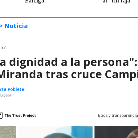
Barriga
al "rin raja"
> Noticia
:57
ta dignidad a la persona"
iranda tras cruce Campil
oza Poblete
gazine
Ética y transparenci