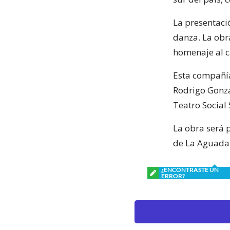
La presentaci
danza. La obra
homenaje al c
Esta compañía
Rodrigo Gonzál
Teatro Social
La obra será 
de La Aguada 
¿ENCONTRASTE UN
ERROR?