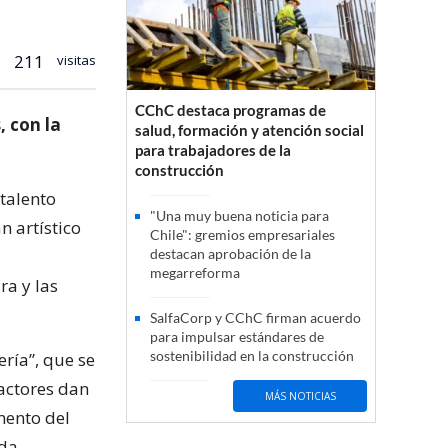
211
visitas
CChC destaca programas de
, con la
salud, formación y atención social
para trabajadores de la
construcción
 talento
"Una muy buena noticia para
n artístico
Chile": gremios empresariales
destacan aprobación de la
megarreforma
ra y las
SalfaCorp y CChC firman acuerdo
para impulsar estándares de
sostenibilidad en la construcción
ría”, que se
actores dan
MÁS NOTICIAS
mento del
da.