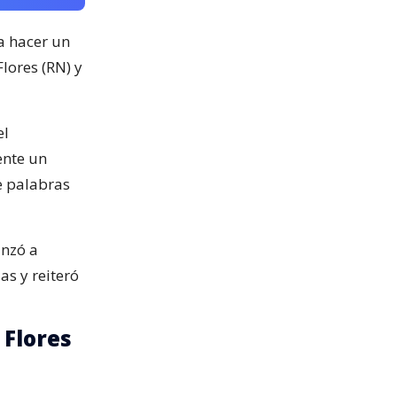
a hacer un
lores (RN) y
el
ente un
e palabras
anzó a
as y reiteró
 Flores