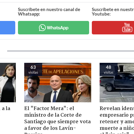
Suscríbete en nuestro canal de
Suscríbete en nuestr
Whatsapp:
Youtube:
63
48
visitas
visitas
 a la
El "Factor Mera": el
Revelan iden
o
ministro de la Corte de
empresario p
Santiago que siempre vota
retener y am
a favor de los Lavín-
muerte a niño