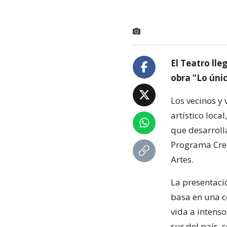
El Teatro lle
obra “Lo úni
Los vecinos y 
artístico loca
que desarroll
Programa Crea
Artes.
La presentaci
basa en una c
vida a intens
sur del país, 