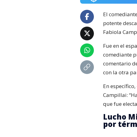
El comediant
potente descar
Fabiola Campil
Fue en el espa
comediante p
comentario de
con la otra p
En específico,
Campillai: “Ha
que fue elect
Lucho Mi
por térm