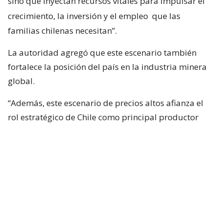
sino que inyectan recursos vitales para impulsar el
crecimiento, la inversión y el empleo
que las
familias chilenas necesitan”.
La autoridad agregó que este escenario también
fortalece la posición del país en la industria minera
global.
“Además, este escenario de precios altos afianza el
rol estratégico de Chile como principal productor
mundial de cobre”, sostuvo.
Factores detrás del récord
Según explicó el secretario de Estado, el histórico
valor alcanzado por la libra del metal responde a
una combinación de factores internacionales que