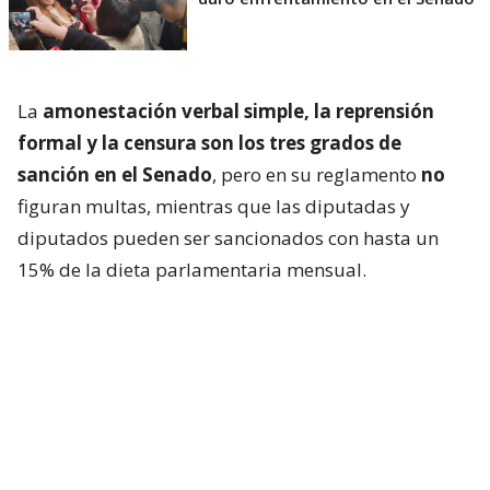
La
amonestación verbal simple, la reprensión
formal y la censura son los tres grados de
sanción en el Senado
, pero en su reglamento
no
figuran multas, mientras que las diputadas y
diputados pueden ser sancionados con hasta un
15% de la dieta parlamentaria mensual.
Más allá de las diferencias reglamentarias, el caso
también volvió a instalar el debate sobre
las
distintas lógicas que predominan en ambas
cámaras frente a episodios de tensión política
.
Mientras en la Cámara de Diputadas y Diputados
las confrontaciones suelen traducirse con mayor