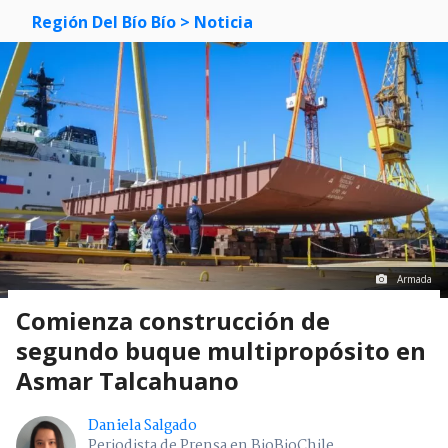
Región Del Bío Bío
> Noticia
Armada
Comienza construcción de
segundo buque multipropósito en
Asmar Talcahuano
Daniela Salgado
Periodista de Prensa en BioBioChile.