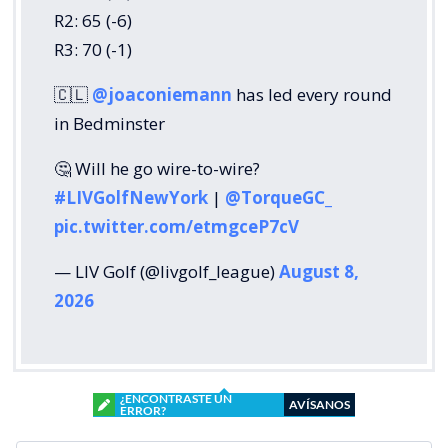
R2: 65 (-6)
R3: 70 (-1)
🇨🇱
@joaconiemann
has led every round
in Bedminster
🤔 Will he go wire-to-wire?
#LIVGolfNewYork
|
@TorqueGC_
pic.twitter.com/etmgceP7cV
— LIV Golf (@livgolf_league)
August 8,
2026
¿ENCONTRASTE UN
AVÍSANOS
ERROR?