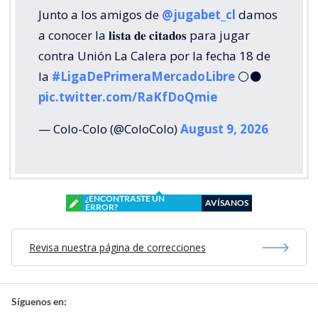
Junto a los amigos de
@jugabet_cl
damos
a conocer la 𝐥𝐢𝐬𝐭𝐚 𝐝𝐞 𝐜𝐢𝐭𝐚𝐝𝐨𝐬 para jugar
contra Unión La Calera por la fecha 18 de
la
#LigaDePrimeraMercadoLibre
⚪⚫
pic.twitter.com/RaKfDoQmie
— Colo-Colo (@ColoColo)
August 9, 2026
¿ENCONTRASTE UN
AVÍSANOS
ERROR?
Revisa nuestra página de correcciones
Síguenos en: