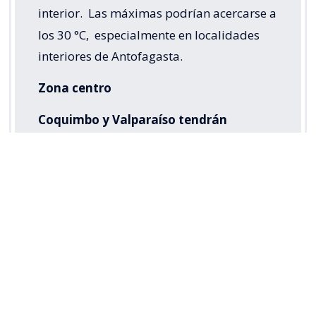
interior.
Las máximas podrían acercarse a
los 30 °C,
especialmente en localidades
interiores de Antofagasta.
Zona centro
Coquimbo y Valparaíso tendrán
nubosidad parcial.
El domingo, en
sectores interiores de Valparaíso, podrían
registrarse heladas matinales. En la
Región Metropolitana y O’Higgins se
esperan chubascos aislados de agua nieve
en sectores altos y precordilleranos,
principalmente durante la madrugada de
este sábado.
Desde Maule hasta el Bío Bío se prevén