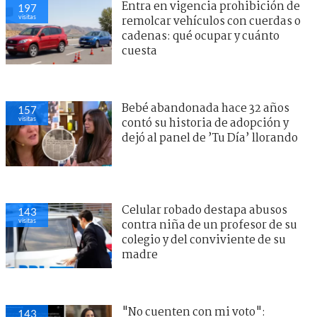
Entra en vigencia prohibición de
197
visitas
remolcar vehículos con cuerdas o
cadenas: qué ocupar y cuánto
cuesta
Bebé abandonada hace 32 años
157
visitas
contó su historia de adopción y
dejó al panel de ’Tu Día’ llorando
Celular robado destapa abusos
143
visitas
contra niña de un profesor de su
colegio y del conviviente de su
madre
"No cuenten con mi voto":
143