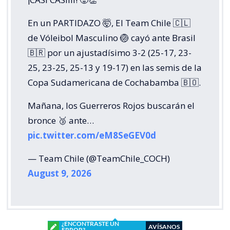
En un PARTIDAZO 🤯, El Team Chile 🇨🇱
de Vóleibol Masculino 🏐 cayó ante Brasil
🇧🇷 por un ajustadísimo 3-2 (25-17, 23-
25, 23-25, 25-13 y 19-17) en las semis de la
Copa Sudamericana de Cochabamba 🇧🇴.
Mañana, los Guerreros Rojos buscarán el
bronce 🥉 ante…
pic.twitter.com/eM8SeGEV0d
— Team Chile (@TeamChile_COCH)
August 9, 2026
¿ENCONTRASTE UN
AVÍSANOS
ERROR?