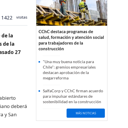
1422
visitas
CChC destaca programas de
 de la
salud, formación y atención social
para trabajadores de la
 de la
construcción
pasado 27
"Una muy buena noticia para
Chile": gremios empresariales
destacan aprobación de la
megarreforma
SalfaCorp y CChC firman acuerdo
para impulsar estándares de
abierto
sostenibilidad en la construcción
liano deberá
ra y San
MÁS NOTICIAS