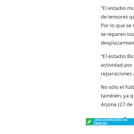
“El estadio m
de tensores q
Por lo que se
se reparen los
desplazamient
“El estadio Bi
actividad por
reparaciones 
No sólo el fút
también, ya q
Arjona (27 de
¿ENCONTRASTE UN
ERROR?