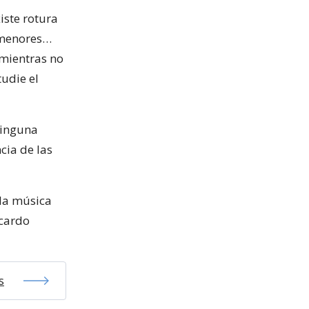
iste rotura
s menores…
 mientras no
tudie el
ninguna
cia de las
 la música
icardo
s