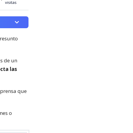
visitas
presunto
és de un
cta las
e prensa que
nes o