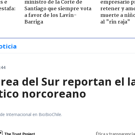
s e
ministro de la Corte de
empresario p
estafa:
Santiago que siempre vota
retener y am
a favor de los Lavín-
muerte a niño
Barriga
al "rin raja"
oticia
:44
rea del Sur reportan el 
stico norcoreano
 de Internacional en BioBioChile.
Ética y transparenci