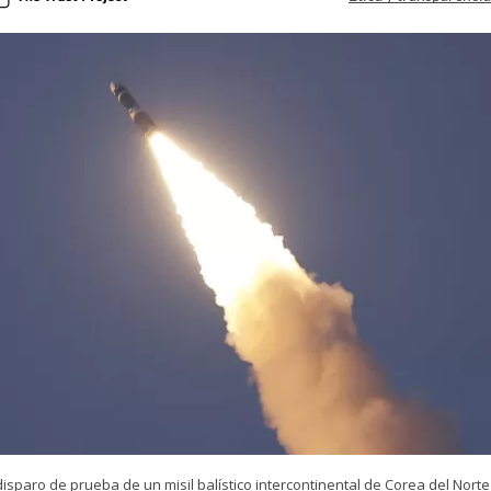
isparo de prueba de un misil balístico intercontinental de Corea del Norte