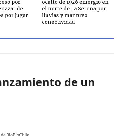
reso por
oculto de 1926 emergió en
enazar de
el norte de La Serena por
s por jugar
lluvias y mantuvo
conectividad
lanzamiento de un
a de BioBioChile