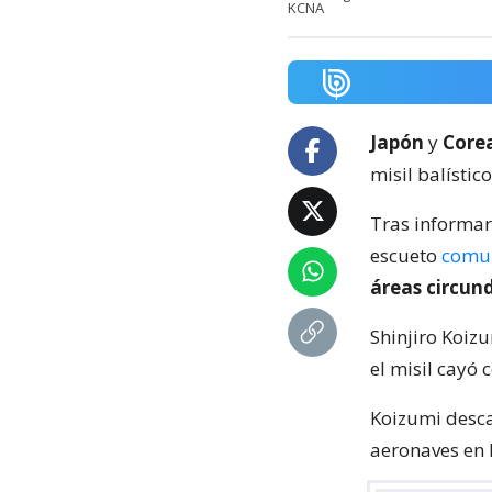
KCNA
Japón
y
Corea
misil balísti
Tras informar 
escueto
comu
áreas circun
Shinjiro Koiz
el misil cayó 
Koizumi desc
aeronaves en 