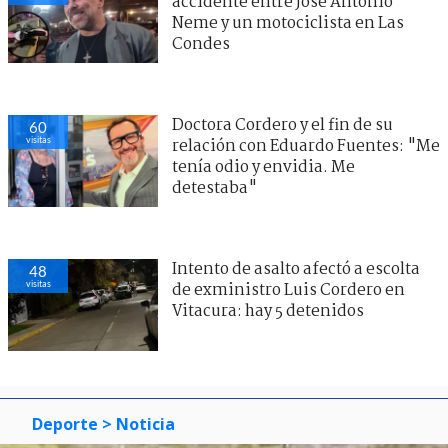
accidente entre José Antonio
Neme y un motociclista en Las
Condes
Doctora Cordero y el fin de su
60
visitas
relación con Eduardo Fuentes: "Me
tenía odio y envidia. Me
detestaba"
Intento de asalto afectó a escolta
48
visitas
de exministro Luis Cordero en
Vitacura: hay 5 detenidos
Deporte
> Noticia