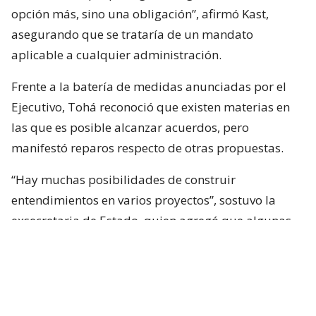
opción más, sino una obligación”, afirmó Kast,
asegurando que se trataría de un mandato
aplicable a cualquier administración.
Frente a la batería de medidas anunciadas por el
Ejecutivo, Tohá reconoció que existen materias en
las que es posible alcanzar acuerdos, pero
manifestó reparos respecto de otras propuestas.
“Hay muchas posibilidades de construir
entendimientos en varios proyectos”, sostuvo la
exsecretaria de Estado, quien agregó que algunas
iniciativas generan dudas porque, a su juicio, son
“
conflictivas
” y al mismo tiempo “
innecesarias
“.
Entre estas últimas ubicó los cambios
constitucionales planteados por La Moneda. Tohá