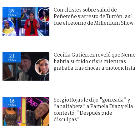
Con chistes sobre salud de
39
visitas
Peñeteñe y arresto de Turrón: así
fue el retorno de Millenium Show
Cecilia Gutiérrez reveló que Neme
21
visitas
habría sufrido crisis mientras
grababa tras chocar a motociclista
Sergio Rojas le dijo "gorreada" y
16
visitas
"analfabeta" a Pamela Díaz y ella
contestó: "Después pide
disculpas"