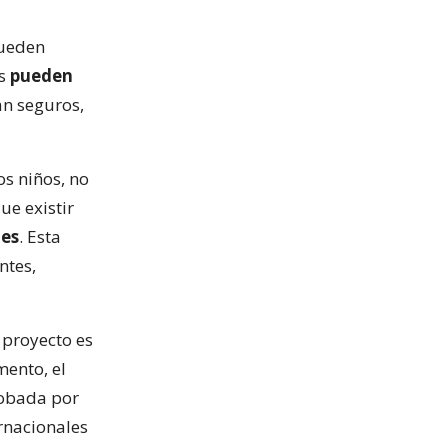
pueden
os
pueden
ean seguros,
s niños, no
ue existir
 es
. Esta
ntes,
 proyecto es
ento, el
robada por
ernacionales