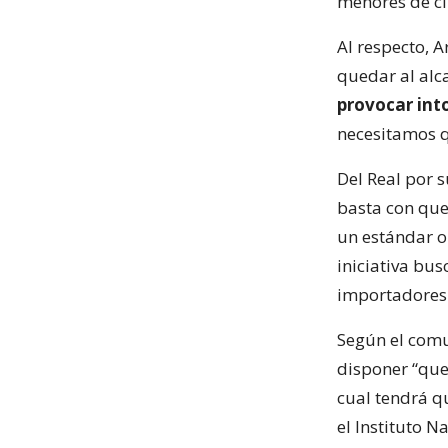
menores de ci
Al respecto, 
quedar al alca
provocar int
necesitamos qu
Del Real por 
basta con que
un estándar o
iniciativa bus
importadores 
Según el comu
disponer “que
cual tendrá q
el Instituto 