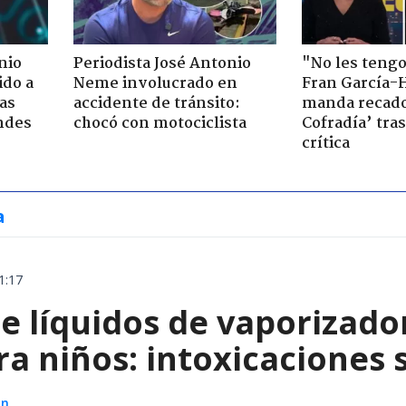
nio
Periodista José Antonio
"No les teng
ido a
Neme involucrado en
Fran García-
ras
accidente de tránsito:
manda recado
ndes
chocó con motociclista
Cofradía’ tras
crítica
a
1:17
e líquidos de vaporizado
ra niños: intoxicaciones
ón