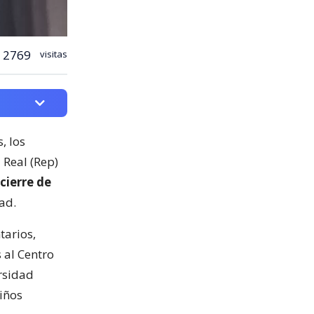
2769
visitas
, los
 Real (Rep)
cierre de
ad.
tarios,
 al Centro
rsidad
iños