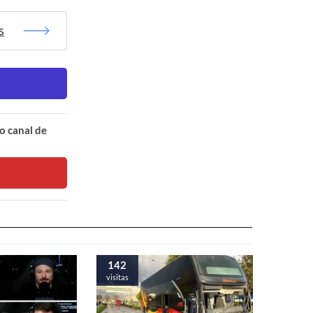
s
o canal de
142
visitas