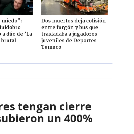
o miedo":
Dos muertos deja colisión
Huidobro
entre furgón y bus que
 a dúo de ’La
trasladaba a jugadores
 brutal
juveniles de Deportes
Temuco
res tengan cierre
 subieron un 400%