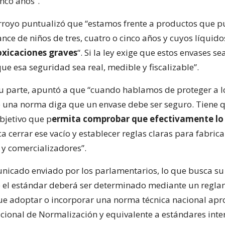
nco años”.
Arroyo puntualizó que “estamos frente a productos que 
nce de niños de tres, cuatro o cinco años y cuyos líquid
oxicaciones graves
“. Si la ley exige que estos envases s
e esa seguridad sea real, medible y fiscalizable”.
su parte, apuntó a que “cuando hablamos de proteger a lo
 una norma diga que un envase debe ser seguro. Tiene q
bjetivo que p
ermita comprobar que efectivamente lo
ca cerrar ese vacío y establecer reglas claras para fabrica
y comercializadores”.
nicado enviado por los parlamentarios, lo que busca su
 el estándar deberá ser determinado mediante un reglam
ue adoptar o incorporar una norma técnica nacional ap
Nacional de Normalización y equivalente a estándares int