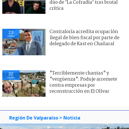
dúo de ’La Cofradía’ tras brutal
crítica
Contraloría acredita ocupación
23
visitas
ilegal de bien fiscal por parte de
delegado de Kast en Chañaral
"Terriblemente chantas" y
22
visitas
"vergüenza": Poduje arremete
contra empresas por
reconstrucción en El Olivar
Región De Valparaíso
> Noticia