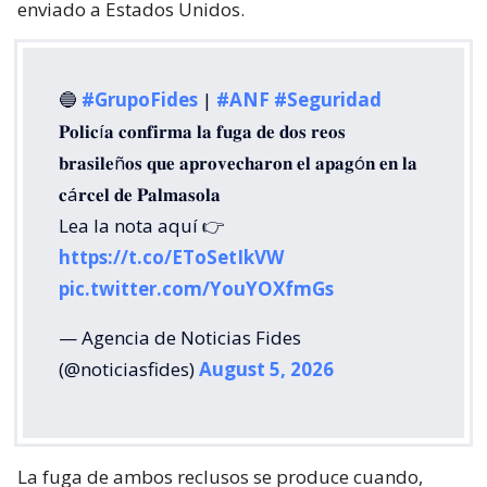
enviado a Estados Unidos.
🔵
#GrupoFides
|
#ANF
#Seguridad
𝐏𝐨𝐥𝐢𝐜í𝐚 𝐜𝐨𝐧𝐟𝐢𝐫𝐦𝐚 𝐥𝐚 𝐟𝐮𝐠𝐚 𝐝𝐞 𝐝𝐨𝐬 𝐫𝐞𝐨𝐬
𝐛𝐫𝐚𝐬𝐢𝐥𝐞ñ𝐨𝐬 𝐪𝐮𝐞 𝐚𝐩𝐫𝐨𝐯𝐞𝐜𝐡𝐚𝐫𝐨𝐧 𝐞𝐥 𝐚𝐩𝐚𝐠ó𝐧 𝐞𝐧 𝐥𝐚
𝐜á𝐫𝐜𝐞𝐥 𝐝𝐞 𝐏𝐚𝐥𝐦𝐚𝐬𝐨𝐥𝐚
Lea la nota aquí 👉
https://t.co/EToSetIkVW
pic.twitter.com/YouYOXfmGs
— Agencia de Noticias Fides
(@noticiasfides)
August 5, 2026
La fuga de ambos reclusos se produce cuando,