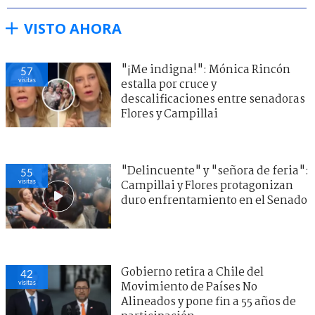
VISTO AHORA
"¡Me indigna!": Mónica Rincón
57
visitas
estalla por cruce y
descalificaciones entre senadoras
Flores y Campillai
"Delincuente" y "señora de feria":
55
visitas
Campillai y Flores protagonizan
duro enfrentamiento en el Senado
Gobierno retira a Chile del
42
visitas
Movimiento de Países No
Alineados y pone fin a 55 años de