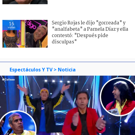
Sergio Rojas le dijo "gorreada" y
15
visitas
"analfabeta" a Pamela Díaz y ella
contestó: "Después pide
disculpas"
Espectáculos Y TV
> Noticia