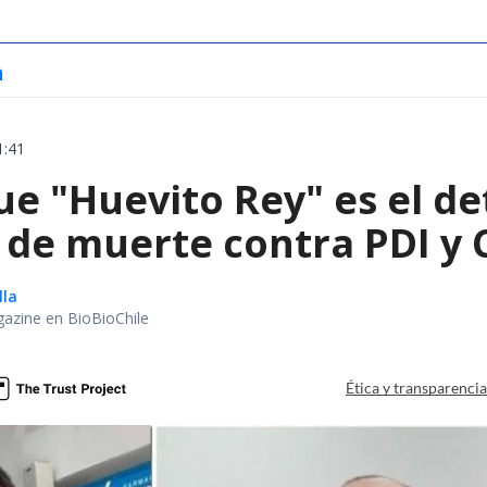
a
1:41
ue "Huevito Rey" es el de
de muerte contra PDI y 
lla
gazine en BioBioChile
Ética y transparenci