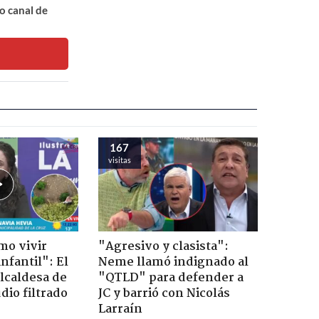
o canal de
167
visitas
mo vivir
"Agresivo y clasista":
nfantil": El
Neme llamó indignado al
lcaldesa de
"QTLD" para defender a
dio filtrado
JC y barrió con Nicolás
Larraín