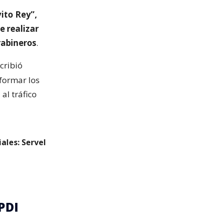
ito Rey”,
e realizar
rabineros
.
scribió
nformar los
al tráfico
ales: Servel
PDI