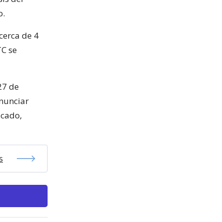
o.
cerca de 4
TC se
27 de
onunciar
icado,
s