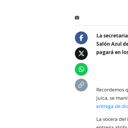
La secretaria
Salón Azul d
pagará en lo
Recordemos qu
Juica, se man
entrega de di
La vocera del 
entrega atribu