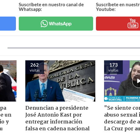
Suscríbete en nuestro canal de
Suscríbete en nuestr
Whatsapp:
Youtube:
262
173
visitas
visitas
apa
Denuncian a presidente
"Se siente co
de un
José Antonio Kast por
abuso sexual i
io y
entregar información
descargo de a
su
falsa en cadena nacional
La Cruz por au