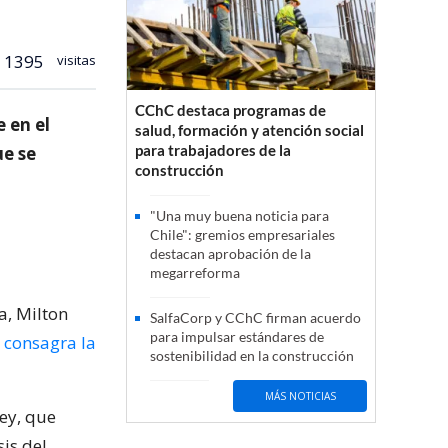
1395
visitas
CChC destaca programas de
 en el
salud, formación y atención social
para trabajadores de la
ue se
construcción
"Una muy buena noticia para
Chile": gremios empresariales
destacan aprobación de la
megarreforma
a, Milton
SalfaCorp y CChC firman acuerdo
para impulsar estándares de
e consagra la
sostenibilidad en la construcción
MÁS NOTICIAS
ley, que
is del