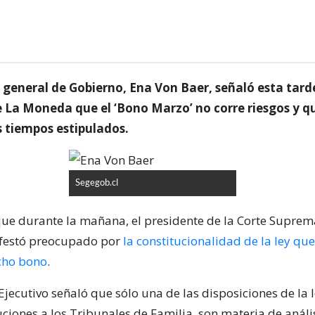
 general de Gobierno, Ena Von Baer, señaló esta tarde
e La Moneda que el ‘Bono Marzo’ no corre riesgos y q
s tiempos estipulados.
Segegob.cl
e durante la mañana, el presidente de la Corte Suprem
ifestó preocupado por
la constitucionalidad de la ley qu
cho bono
.
Ejecutivo señaló que sólo una de las disposiciones de la 
ciones a los Tribunales de Familia, son materia de anális